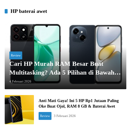
HP baterai awet
Review
Cari HP Murah RAM Besar Buat
Multitasking? Ada 5 Pilihan di Bawah
Rp1 Juta Ini, Dijamin Anti Lemot!
4 Februari 2026
Anti Mati Gaya! Ini 5 HP Rp1 Jutaan Paling
Oke Buat Ojol, RAM 8 GB & Baterai Awet
Review
3 Februari 2026