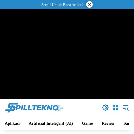
Langsung
×
Scroll Untuk Baca Artikel
ke
konten
Aplikasi
Artificial Intelegent (AI)
Game
Review
Sains