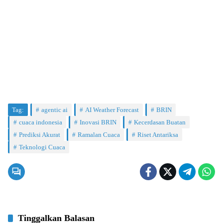
Tag:
agentic ai
AI Weather Forecast
BRIN
cuaca indonesia
Inovasi BRIN
Kecerdasan Buatan
Prediksi Akurat
Ramalan Cuaca
Riset Antariksa
Teknologi Cuaca
Tinggalkan Balasan