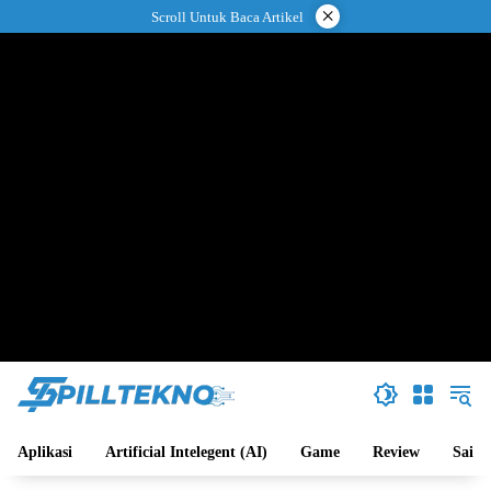
Langsung
×
Scroll Untuk Baca Artikel
ke
konten
Aplikasi
Artificial Intelegent (AI)
Game
Review
Sains