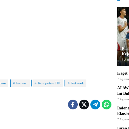
Pia
Kej
8 Ag
Kaget 
7 Agust
tion
Inovasi
Kompetisi TIK
Network
AI AW
Ini Bu
7 Agust
Indon
Ekosis
7 Agust
Iuran 