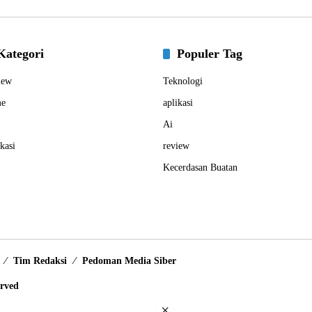
Kategori
Populer Tag
iew
Teknologi
e
aplikasi
Ai
kasi
review
Kecerdasan Buatan
Tim Redaksi
Pedoman Media Siber
erved
×