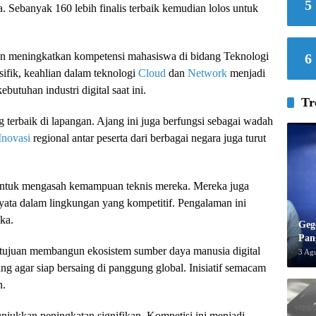
5
Sebanyak 160 lebih finalis terbaik kemudian lolos untuk
dan meningkatkan kompetensi mahasiswa di bidang Teknologi
6
ifik, keahlian dalam teknologi
Cloud
dan
Network
menjadi
ebutuhan industri digital saat ini.
Tr
 terbaik di lapangan. Ajang ini juga berfungsi sebagai wadah
Inovasi
regional antar peserta dari berbagai negara juga turut
untuk mengasah kemampuan teknis mereka. Mereka juga
nyata dalam lingkungan yang kompetitif. Pengalaman ini
ka.
Geg
Pan
rtujuan membangun ekosistem sumber daya manusia digital
3 Ag
ang agar siap bersaing di panggung global. Inisiatif semacam
n.
unjukkan peningkatan signifikan. Kompetisi ini menjadi