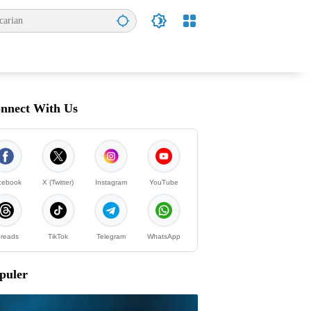
nnect With Us
cebook
X (Twitter)
Instagram
YouTube
reads
TikTok
Telegram
WhatsApp
puler