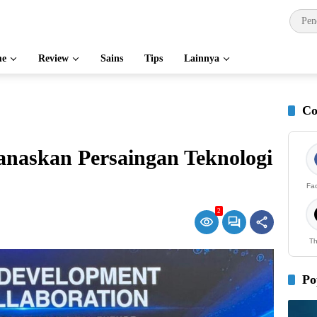
e
Review
Sains
Tips
Lainnya
Co
askan Persaingan Teknologi
Fa
2
Th
Po