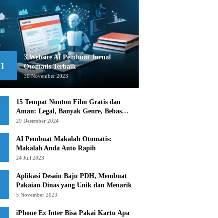
3 Website AI Pembuat Jurnal
1
Otomatis Terbaik
30 November 2023
15 Tempat Nonton Film Gratis dan
Aman: Legal, Banyak Genre, Bebas
Khawatir!
29 Desember 2024
AI Pembuat Makalah Otomatis:
Makalah Anda Auto Rapih
24 Juli 2023
Aplikasi Desain Baju PDH, Membuat
Pakaian Dinas yang Unik dan Menarik
5 November 2023
iPhone Ex Inter Bisa Pakai Kartu Apa