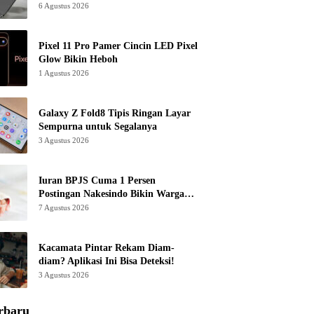
6 Agustus 2026
Pixel 11 Pro Pamer Cincin LED Pixel
Glow Bikin Heboh
1 Agustus 2026
Galaxy Z Fold8 Tipis Ringan Layar
Sempurna untuk Segalanya
3 Agustus 2026
Iuran BPJS Cuma 1 Persen
Postingan Nakesindo Bikin Warganet
Murka
7 Agustus 2026
Kacamata Pintar Rekam Diam-
diam? Aplikasi Ini Bisa Deteksi!
3 Agustus 2026
rbaru