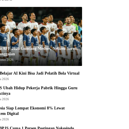
la AFF 2026 Guncang Medsos, Netizen Soroti
anggalan
ustus 2026
Belajar AI Kini Bisa Jadi Pelatih Bola Virtual
us 2026
S Ubah Hidup Pekerja Pabrik Hingga Guru
ktinya
us 2026
esia Siap Lompat Ekonomi 8% Lewat
tem Digital
us 2026
BPJS Cuma 1 Persen Postingan Nakesindo