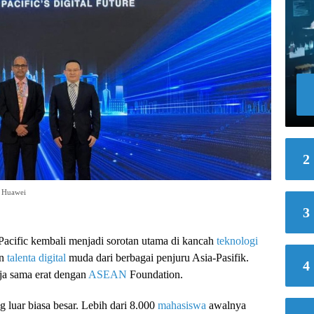
2
i Huawei
3
Pacific kembali menjadi sorotan utama di kancah
teknologi
an
talenta digital
muda dari berbagai penjuru Asia-Pasifik.
4
ja sama erat dengan
ASEAN
Foundation.
ng luar biasa besar. Lebih dari 8.000
mahasiswa
awalnya