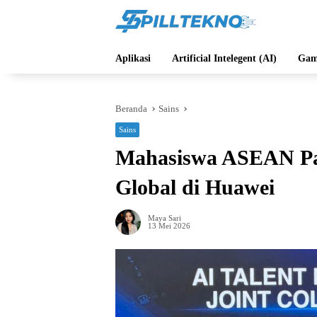
Langsung
ke
konten
Aplikasi
Artificial Intelegent (AI)
Gam
Beranda
Sains
Sains
Mahasiswa ASEAN Pan
Global di Huawei
Maya Sari
13 Mei 2026