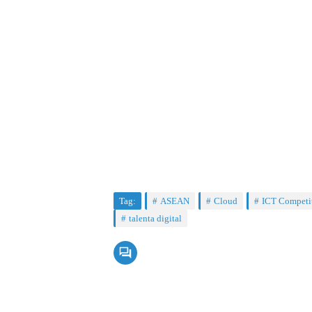
Tag:
ASEAN
Cloud
ICT Competi
talenta digital