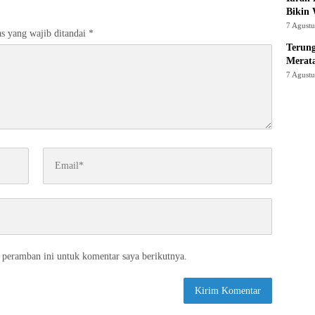
Bikin
7 Agust
s yang wajib ditandai
*
Terung
Merat
7 Agust
 peramban ini untuk komentar saya berikutnya.