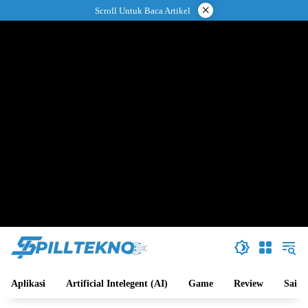
Langsung
×
Scroll Untuk Baca Artikel
ke
konten
Aplikasi
Artificial Intelegent (AI)
Game
Review
Sains