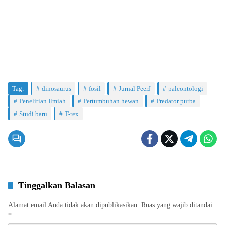
Tag:
dinosaurus
fosil
Jurnal PeerJ
paleontologi
Penelitian Ilmiah
Pertumbuhan hewan
Predator purba
Studi baru
T-rex
Tinggalkan Balasan
Alamat email Anda tidak akan dipublikasikan.
Ruas yang wajib ditandai
*