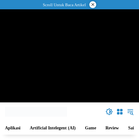
Langsung
×
Scroll Untuk Baca Artikel
ke
konten
Aplikasi
Artificial Intelegent (AI)
Game
Review
Sains