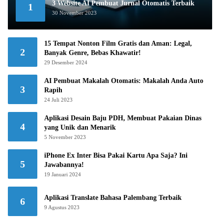
3 Website AI Pembuat Jurnal Otomatis Terbaik
1
30 November 2023
15 Tempat Nonton Film Gratis dan Aman: Legal,
2
Banyak Genre, Bebas Khawatir!
29 Desember 2024
AI Pembuat Makalah Otomatis: Makalah Anda Auto
3
Rapih
24 Juli 2023
Aplikasi Desain Baju PDH, Membuat Pakaian Dinas
4
yang Unik dan Menarik
5 November 2023
iPhone Ex Inter Bisa Pakai Kartu Apa Saja? Ini
5
Jawabannya!
19 Januari 2024
Aplikasi Translate Bahasa Palembang Terbaik
6
9 Agustus 2023