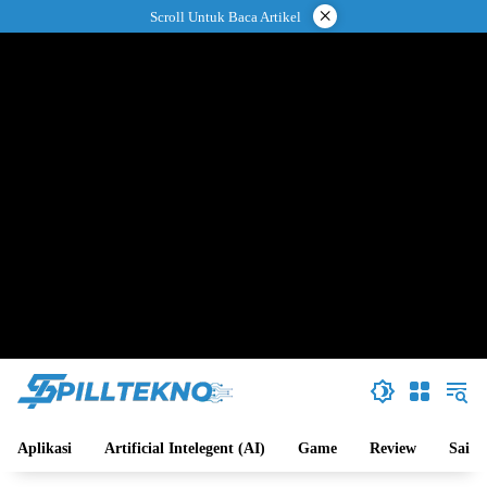
Langsung
×
Scroll Untuk Baca Artikel
ke
konten
Aplikasi
Artificial Intelegent (AI)
Game
Review
Sains