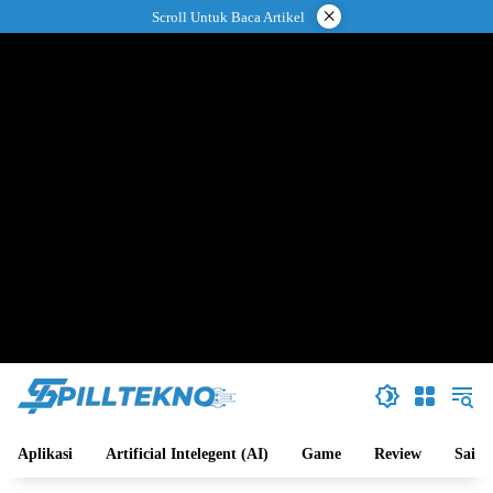
Langsung
×
Scroll Untuk Baca Artikel
ke
konten
Aplikasi
Artificial Intelegent (AI)
Game
Review
Sains