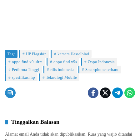
Tag:
HP Flagship
kamera Hasselblad
oppo find x9 ultra
oppo find x9s
Oppo Indonesia
Performa Tinggi
rilis indonesia
Smartphone terbaru
spesifikasi hp
Teknologi Mobile
Tinggalkan Balasan
Alamat email Anda tidak akan dipublikasikan.
Ruas yang wajib ditandai