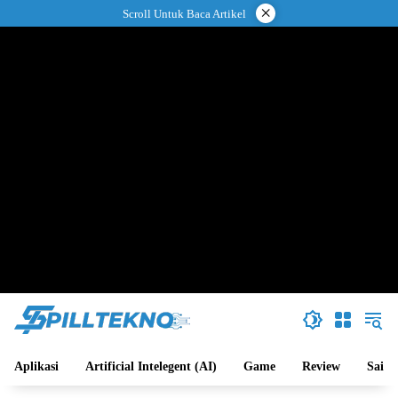
Langsung
×
Scroll Untuk Baca Artikel
ke
konten
Aplikasi
Artificial Intelegent (AI)
Game
Review
Sains