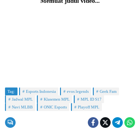
Memuat judul video...
Tag:
Esports Indonesia
evos legends
Geek Fam
Jadwal MPL
Klasemen MPL
MPL ID S17
Navi MLBB
ONIC Esports
Playoff MPL