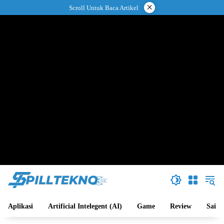
Langsung
×
Scroll Untuk Baca Artikel
ke
konten
Aplikasi
Artificial Intelegent (AI)
Game
Review
Sains