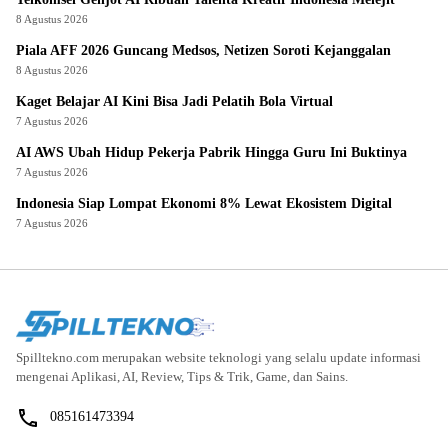
8 Agustus 2026
Piala AFF 2026 Guncang Medsos, Netizen Soroti Kejanggalan
8 Agustus 2026
Kaget Belajar AI Kini Bisa Jadi Pelatih Bola Virtual
7 Agustus 2026
AI AWS Ubah Hidup Pekerja Pabrik Hingga Guru Ini Buktinya
7 Agustus 2026
Indonesia Siap Lompat Ekonomi 8% Lewat Ekosistem Digital
7 Agustus 2026
Spilltekno.com merupakan website teknologi yang selalu update informasi
mengenai Aplikasi, AI, Review, Tips & Trik, Game, dan Sains.
085161473394