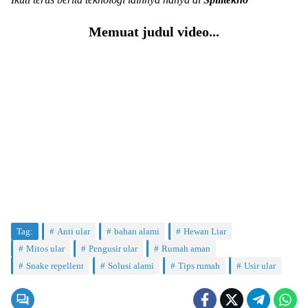
Memuat judul video...
Tag:
Anti ular
bahan alami
Hewan Liar
Mitos ular
Pengusir ular
Rumah aman
Snake repellent
Solusi alami
Tips rumah
Usir ular