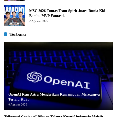
MSC 2026 Tuntas Team Spirit Juara Dunia Kid
Bomba MVP Fantastis
2 Agustus 2026
Terbaru
OpenAI Rem Astra Mengerikan Kemampuan Meretasnya
Terlalu Kuat
8 Agustus 2026
Telkomsel Genjot AI Ribuan Talenta Kreatif Indonesia Melejit