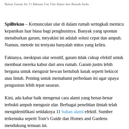
Bukan Garam Ini 11 Rahasia Usir Ular Alami dari Rumah Anda
Spilltekno
– Kemunculan ular di dalam rumah seringkali memicu
kepanikan luar biasa bagi penghuninya. Banyak yang spontan
menaburkan garam, meyakini ini adalah solusi cepat dan ampuh.
Namun, metode ini ternyata hanyalah mitos yang keliru.
Faktanya, meskipun ular sensitif, garam tidak cukup efektif untuk
membuat mereka kabur dari area rumah. Garam justru lebih
berguna untuk mengusir hewan bertubuh lunak seperti bekicot
atau lintah. Penting untuk memahami perbedaan ini agar upaya
pengusiran lebih tepat sasaran.
Kini, ada kabar baik mengenai cara alami yang benar-benar
terbukti ampuh mengusir ular. Berbagai penelitian ilmiah telah
mengidentifikasi setidaknya 11
bahan alami
efektif. Sumber
terkemuka seperti Tom’s Guide dan Homes and Gardens
mendukung temuan ini.