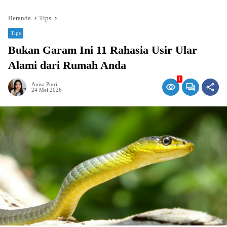
Beranda
Tips
Tips
Bukan Garam Ini 11 Rahasia Usir Ular
Alami dari Rumah Anda
1
Anisa Putri
24 Mei 2026