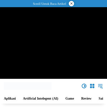
Langsung
×
Scroll Untuk Baca Artikel
ke
konten
Aplikasi
Artificial Intelegent (AI)
Game
Review
Sains