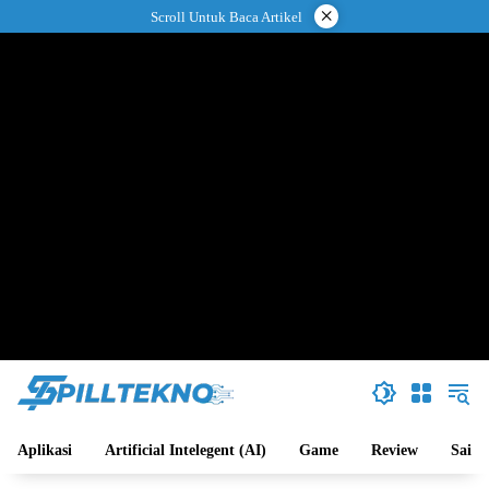
Langsung
×
Scroll Untuk Baca Artikel
ke
konten
Aplikasi
Artificial Intelegent (AI)
Game
Review
Sains