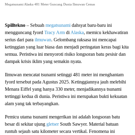
Megatsunami Alaska 481 Meter Guncang Dunia Ilmuwan Cemas
Spilltekno
– Sebuah
megatsunami
dahsyat baru-baru ini
mengguncang fyord
Tracy Arm
di
Alaska
, memicu kekhawatiran
serius dari para
ilmuwan
. Gelombang raksasa ini mencapai
ketinggian yang luar biasa dan menjadi peringatan keras bagi kita
semua. Peristiwa ini menyoroti risiko longsoran batu pesisir dan
dampak krisis iklim yang semakin nyata.
Ilmuwan mencatat tsunami setinggi 481 meter ini menghantam
fyord tersebut pada Agustus 2025. Ketinggiannya jauh melebihi
Menara Eiffel yang hanya 330 meter, menjadikannya tsunami
tertinggi kedua di dunia. Peristiwa ini merupakan bukti kekuatan
alam yang tak terbayangkan.
Pemicu utama tsunami mengerikan ini adalah longsoran batu
besar di sekitar ujung
gletser
South Sawyer. Material batuan
runtuh sejauh satu kilometer secara vertikal. Fenomena ini