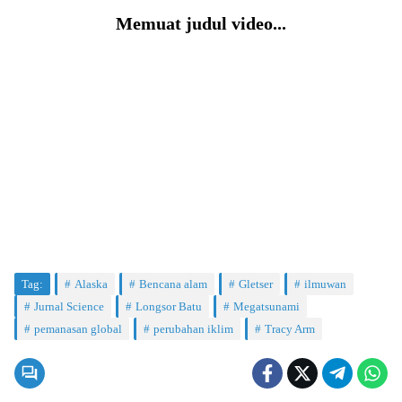
Memuat judul video...
Tag:
Alaska
Bencana alam
Gletser
ilmuwan
Jurnal Science
Longsor Batu
Megatsunami
pemanasan global
perubahan iklim
Tracy Arm