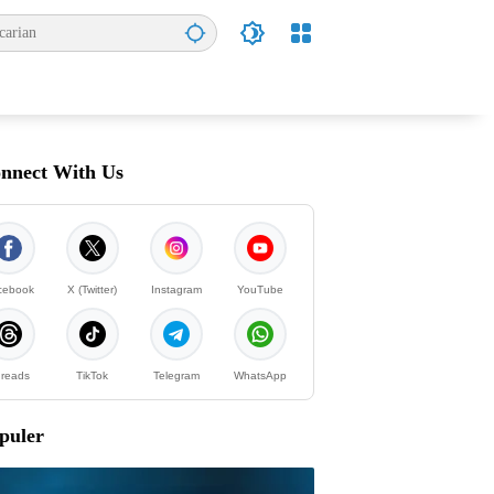
nnect With Us
cebook
X (Twitter)
Instagram
YouTube
reads
TikTok
Telegram
WhatsApp
puler