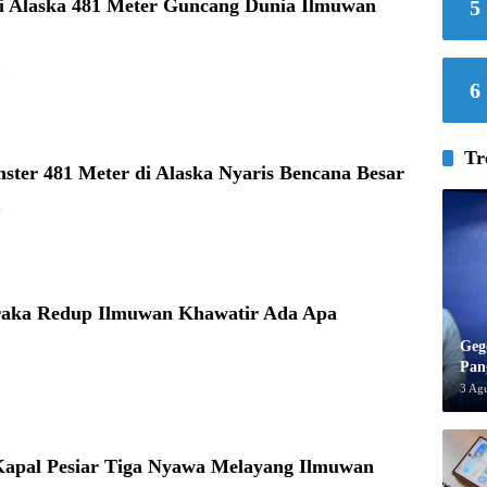
 Alaska 481 Meter Guncang Dunia Ilmuwan
5
6
6
Tr
ster 481 Meter di Alaska Nyaris Bencana Besar
6
aka Redup Ilmuwan Khawatir Ada Apa
Geg
Pan
3 Ag
Kapal Pesiar Tiga Nyawa Melayang Ilmuwan