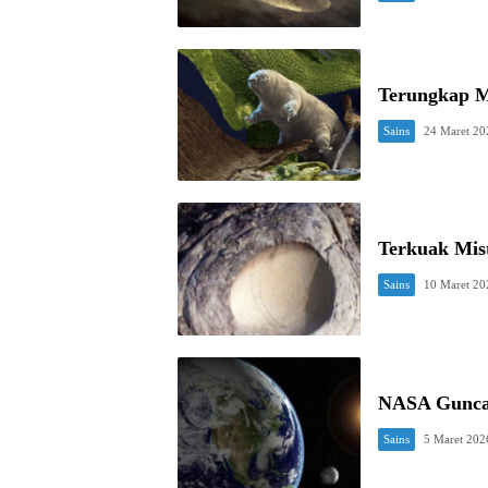
Terungkap M
Sains
24 Maret 20
Terkuak Mist
Sains
10 Maret 20
NASA Guncan
Sains
5 Maret 202