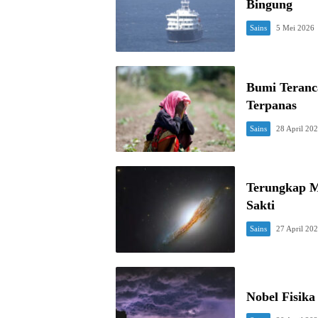
Bingung
Sains
5 Mei 2026
Bumi Teranc
Terpanas
Sains
28 April 20
Terungkap M
Sakti
Sains
27 April 20
Nobel Fisik