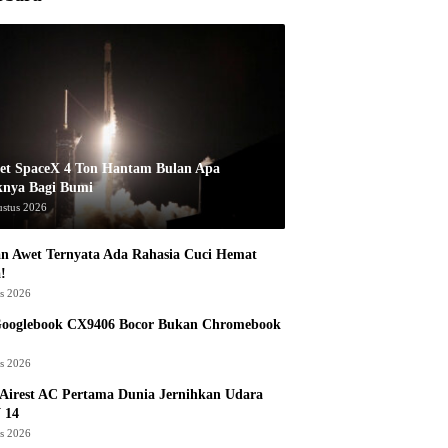
et SpaceX 4 Ton Hantam Bulan Apa
knya Bagi Bumi
ustus 2026
n Awet Ternyata Ada Rahasia Cuci Hemat
!
us 2026
Googlebook CX9406 Bocor Bukan Chromebook
us 2026
Airest AC Pertama Dunia Jernihkan Udara
 14
us 2026