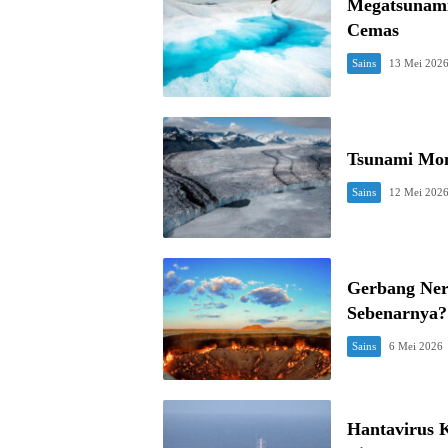
Megatsunami
Cemas
Sains
13 Mei 202
Tsunami Mon
Sains
12 Mei 202
Gerbang Ner
Sebenarnya?
Sains
6 Mei 2026
Hantavirus 