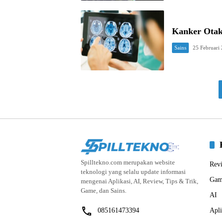
Kanker Otak
Sains
25 Februari
Spilltekno.com merupakan website
Rev
teknologi yang selalu update informasi
Gam
mengenai Aplikasi, AI, Review, Tips & Trik,
Game, dan Sains.
AI
085161473394
Apli