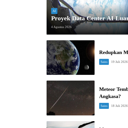
AI
Proyek Data Center AI Lu
4 Agustus 2026
Redupkan Mat
Sains
19 Juli 2026
Meteor Temb
Angkasa?
Sains
18 Juli 2026