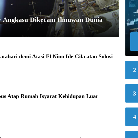
ar Angkasa Dikecam Ilmuwan Dunia
ahari demi Atasi El Nino Ide Gila atau Solusi
2
3
us Atap Rumah Isyarat Kehidupan Luar
4