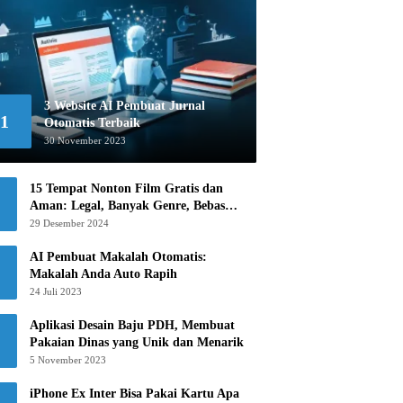
3 Website AI Pembuat Jurnal
1
Otomatis Terbaik
30 November 2023
15 Tempat Nonton Film Gratis dan
Aman: Legal, Banyak Genre, Bebas
Khawatir!
29 Desember 2024
AI Pembuat Makalah Otomatis:
Makalah Anda Auto Rapih
24 Juli 2023
Aplikasi Desain Baju PDH, Membuat
Pakaian Dinas yang Unik dan Menarik
5 November 2023
iPhone Ex Inter Bisa Pakai Kartu Apa