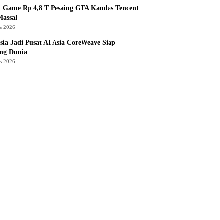
k Game Rp 4,8 T Pesaing GTA Kandas Tencent
assal
us 2026
sia Jadi Pusat AI Asia CoreWeave Siap
ng Dunia
us 2026