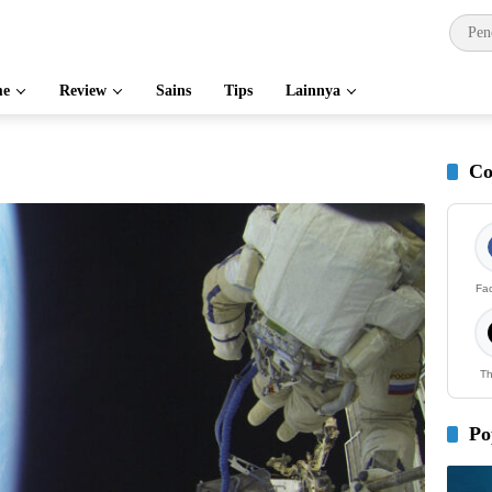
e
Review
Sains
Tips
Lainnya
Co
Fa
Th
Po