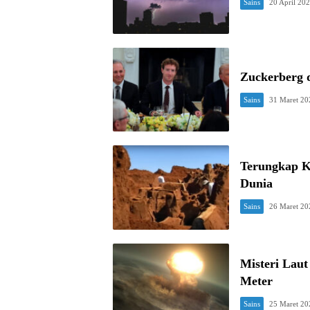
Sains
20 April 20
Zuckerberg 
Sains
31 Maret 20
Terungkap K
Dunia
Sains
26 Maret 20
Misteri Laut
Meter
Sains
25 Maret 20