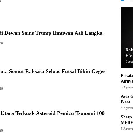
26
di Dewan Sains Trump Ilmuwan Asli Langka
26
Rok
Efe
6 Ag
ota Semut Raksasa Seluas Futsal Bikin Geger
Pakaia
Airnya
6 Agust
26
Asus 
Biasa
6 Agust
 Utara Terkuak Asteroid Pemicu Tsunami 100
Sharp 
MERV
5 Agust
26