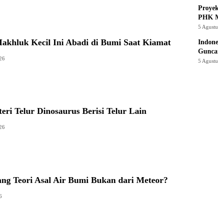
Proye
PHK M
5 Agust
akhluk Kecil Ini Abadi di Bumi Saat Kiamat
Indone
Gunca
26
5 Agust
eri Telur Dinosaurus Berisi Telur Lain
26
g Teori Asal Air Bumi Bukan dari Meteor?
6