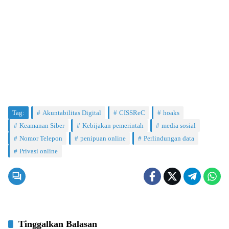
Tag:
Akuntabilitas Digital
CISSReC
hoaks
Keamanan Siber
Kebijakan pemerintah
media sosial
Nomor Telepon
penipuan online
Perlindungan data
Privasi online
Tinggalkan Balasan