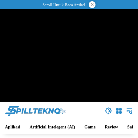
Langsung
×
Scroll Untuk Baca Artikel
ke
konten
Aplikasi
Artificial Intelegent (AI)
Game
Review
Sains