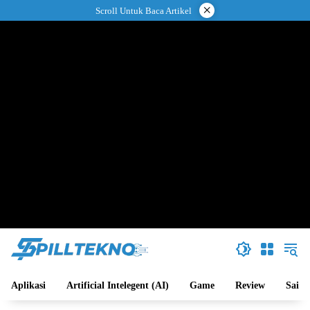
Langsung
×
Scroll Untuk Baca Artikel
ke
konten
Aplikasi
Artificial Intelegent (AI)
Game
Review
Sains