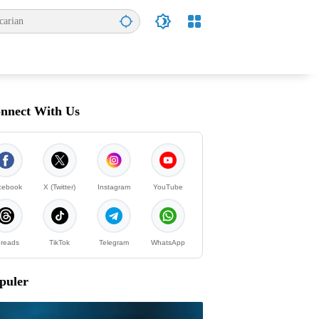
nnect With Us
cebook
X (Twitter)
Instagram
YouTube
reads
TikTok
Telegram
WhatsApp
puler