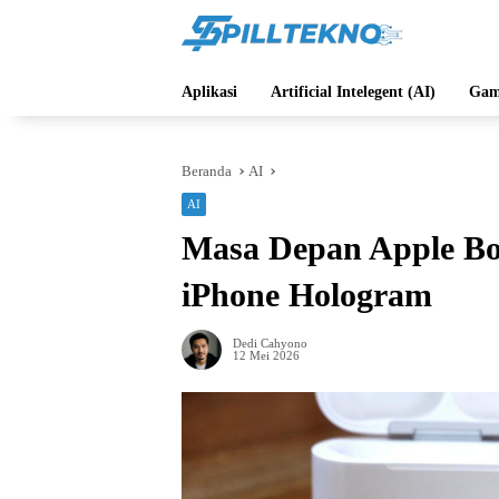
Langsung
ke
konten
Aplikasi
Artificial Intelegent (AI)
Gam
Beranda
AI
AI
Masa Depan Apple Bo
iPhone Hologram
Dedi Cahyono
12 Mei 2026