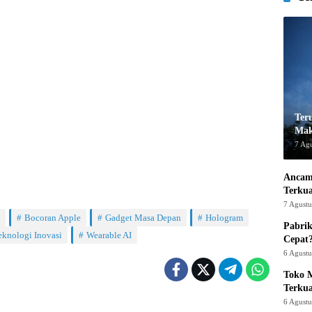
Ter
Mak
7 Ag
Ancam
Terku
7 Agust
Bocoran Apple
Gadget Masa Depan
Hologram
Pabrik
eknologi Inovasi
Wearable AI
Cepat
6 Agust
Toko M
Terku
6 Agust