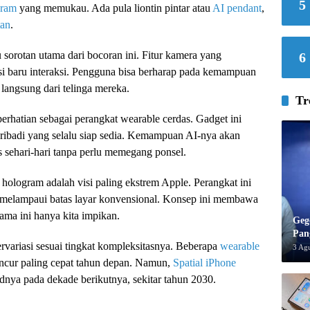
5
gram
yang memukau. Ada pula liontin pintar atau
AI pendant
,
tan
.
 sorotan utama dari bocoran ini. Fitur kamera yang
6
i baru interaksi. Pengguna bisa berharap pada kemampuan
 langsung dari telinga mereka.
Tr
perhatian sebagai perangkat wearable cerdas. Gadget ini
 pribadi yang selalu siap sedia. Kemampuan AI-nya akan
 sehari-hari tanpa perlu memegang ponsel.
 hologram adalah visi paling ekstrem Apple. Perangkat ini
 melampaui batas layar konvensional. Konsep ini membawa
lama ini hanya kita impikan.
Geg
Pan
rvariasi sesuai tingkat kompleksitasnya. Beberapa
wearable
3 Ag
uncur paling cepat tahun depan. Namun,
Spatial iPhone
a pada dekade berikutnya, sekitar tahun 2030.