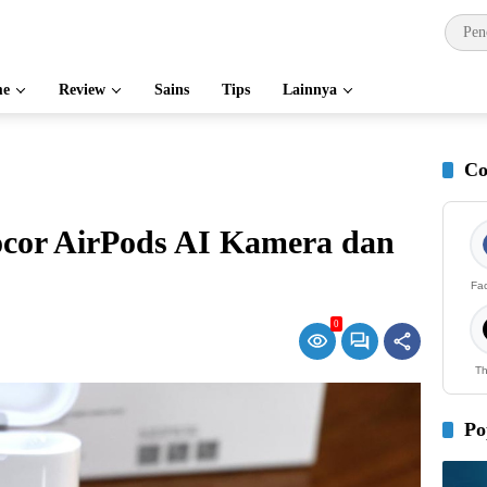
e
Review
Sains
Tips
Lainnya
Co
cor AirPods AI Kamera dan
Fa
0
Th
Po