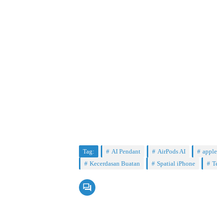
Tag:
AI Pendant
AirPods AI
apple
Kecerdasan Buatan
Spatial iPhone
T