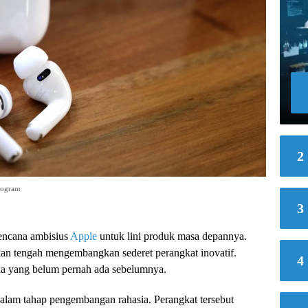
2
logram
3
encana ambisius
Apple
untuk lini produk masa depannya.
rkan tengah mengembangkan sederet perangkat inovatif.
4
na yang belum pernah ada sebelumnya.
dalam tahap pengembangan rahasia. Perangkat tersebut