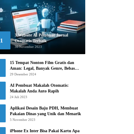
3 Website AI Pembuat Jurnal
1
Otomatis Terbaik
30 November 2023
15 Tempat Nonton Film Gratis dan
Aman: Legal, Banyak Genre, Bebas
Khawatir!
29 Desember 2024
AI Pembuat Makalah Otomatis:
Makalah Anda Auto Rapih
24 Juli 2023
Aplikasi Desain Baju PDH, Membuat
Pakaian Dinas yang Unik dan Menarik
5 November 2023
iPhone Ex Inter Bisa Pakai Kartu Apa