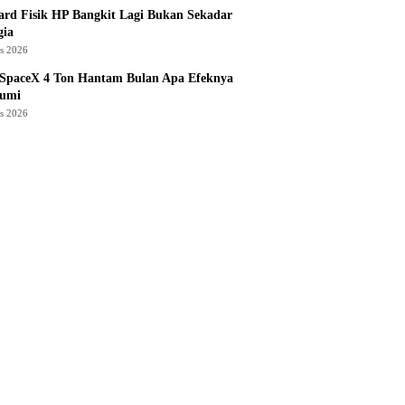
rd Fisik HP Bangkit Lagi Bukan Sekadar
gia
us 2026
 SpaceX 4 Ton Hantam Bulan Apa Efeknya
Bumi
us 2026