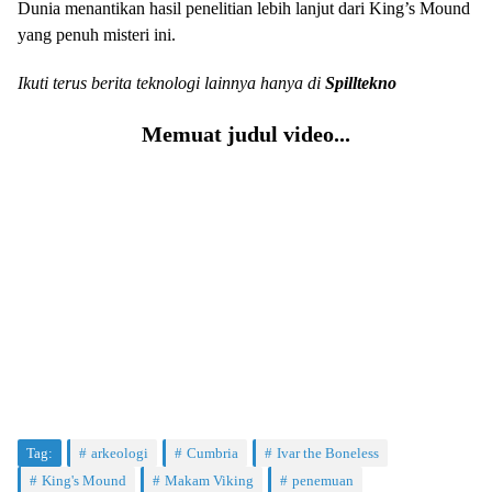
Dunia menantikan hasil penelitian lebih lanjut dari King’s Mound
yang penuh misteri ini.
Ikuti terus berita teknologi lainnya hanya di
Spilltekno
Memuat judul video...
Tag:
arkeologi
Cumbria
Ivar the Boneless
King's Mound
Makam Viking
penemuan