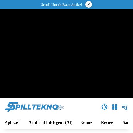
Langsung
×
Scroll Untuk Baca Artikel
ke
konten
Aplikasi
Artificial Intelegent (AI)
Game
Review
Sains