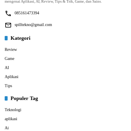
mengenai Aplikasi, AI, Review, Tips & Trik, Game, dan Sains.
085161473394
spilltekno@gmail.com
Kategori
Review
Game
AI
Aplikasi
Tips
Populer Tag
Teknologi
aplikasi
Ai