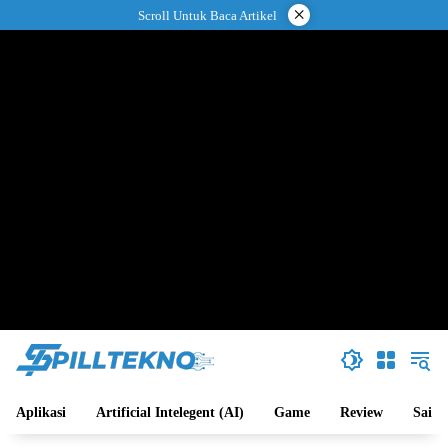
Langsung
×
Scroll Untuk Baca Artikel
ke
konten
Aplikasi
Artificial Intelegent (AI)
Game
Review
Sains