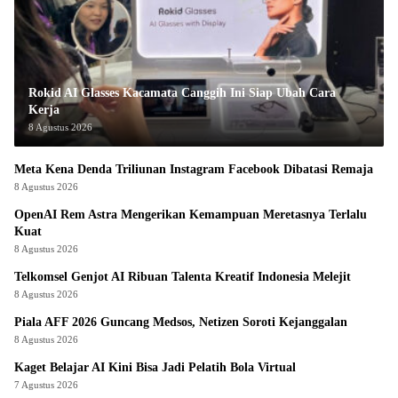
Rokid AI Glasses Kacamata Canggih Ini Siap Ubah Cara
Kerja
8 Agustus 2026
Meta Kena Denda Triliunan Instagram Facebook Dibatasi Remaja
8 Agustus 2026
OpenAI Rem Astra Mengerikan Kemampuan Meretasnya Terlalu
Kuat
8 Agustus 2026
Telkomsel Genjot AI Ribuan Talenta Kreatif Indonesia Melejit
8 Agustus 2026
Piala AFF 2026 Guncang Medsos, Netizen Soroti Kejanggalan
8 Agustus 2026
Kaget Belajar AI Kini Bisa Jadi Pelatih Bola Virtual
7 Agustus 2026