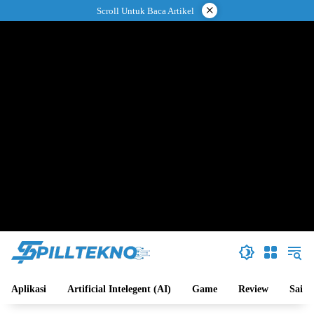
Langsung
×
Scroll Untuk Baca Artikel
ke
konten
Aplikasi
Artificial Intelegent (AI)
Game
Review
Sains