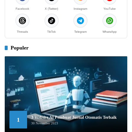
Facebook
X (Twitter)
Instagram
YouTube
Threads
TikTok
Telegram
WhatsApp
Populer
3 Website AI Pembuat Jurnal Otomatis Terbaik
1
30 November 2023