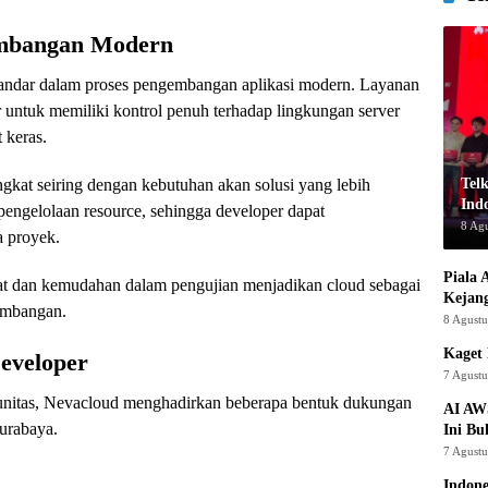
embangan Modern
tandar dalam proses pengembangan aplikasi modern. Layanan
untuk memiliki kontrol penuh terhadap lingkungan server
 keras.
Tel
ngkat seiring dengan kebutuhan akan solusi yang lebih
Indo
 pengelolaan resource, sehingga developer dapat
8 Ag
a proyek.
Piala 
epat dan kemudahan dalam pengujian menjadikan cloud sebagai
Kejan
embangan.
8 Agust
Kaget 
eveloper
7 Agust
unitas, Nevacloud menghadirkan beberapa bentuk dukungan
AI AW
urabaya.
Ini Bu
7 Agust
Indon