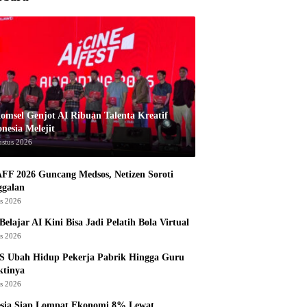
komsel Genjot AI Ribuan Talenta Kreatif
nesia Melejit
ustus 2026
AFF 2026 Guncang Medsos, Netizen Soroti
ggalan
us 2026
Belajar AI Kini Bisa Jadi Pelatih Bola Virtual
us 2026
S Ubah Hidup Pekerja Pabrik Hingga Guru
ktinya
us 2026
esia Siap Lompat Ekonomi 8% Lewat