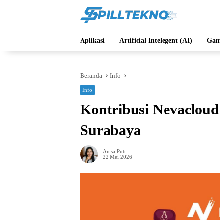
Langsung
ke
konten
Aplikasi
Artificial Intelegent (AI)
Gam
Beranda
Info
Info
Kontribusi Nevacloud
Surabaya
Anisa Putri
22 Mei 2026