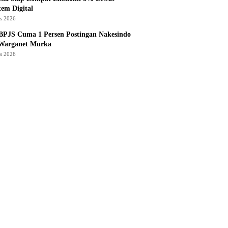
tem Digital
us 2026
BPJS Cuma 1 Persen Postingan Nakesindo
 Warganet Murka
us 2026