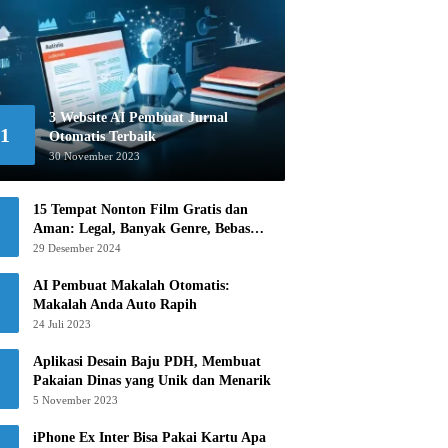
3 Website AI Pembuat Jurnal
1
Otomatis Terbaik
30 November 2023
15 Tempat Nonton Film Gratis dan
Aman: Legal, Banyak Genre, Bebas
Khawatir!
29 Desember 2024
AI Pembuat Makalah Otomatis:
Makalah Anda Auto Rapih
24 Juli 2023
Aplikasi Desain Baju PDH, Membuat
Pakaian Dinas yang Unik dan Menarik
5 November 2023
iPhone Ex Inter Bisa Pakai Kartu Apa