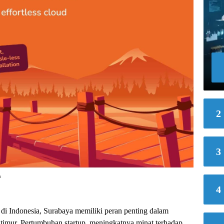
2
3
a
4
r di Indonesia, Surabaya memiliki peran penting dalam
 timur. Pertumbuhan startup, meningkatnya minat terhadap