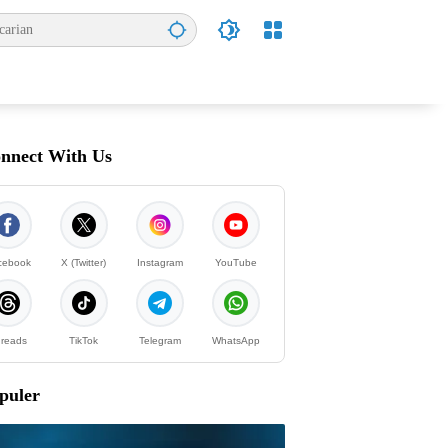
nnect With Us
cebook
X (Twitter)
Instagram
YouTube
reads
TikTok
Telegram
WhatsApp
puler