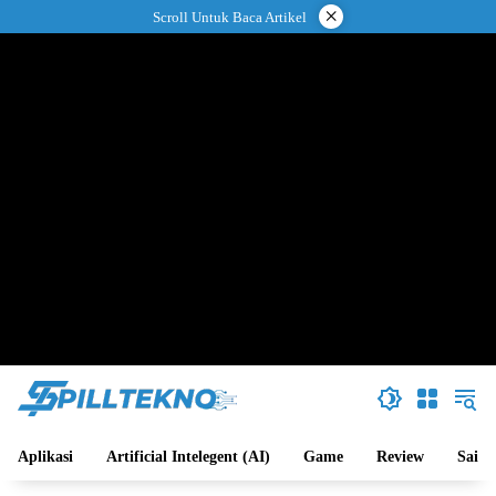
Langsung
×
Scroll Untuk Baca Artikel
ke
konten
Aplikasi
Artificial Intelegent (AI)
Game
Review
Sains