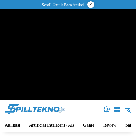
Langsung
×
Scroll Untuk Baca Artikel
ke
konten
Aplikasi
Artificial Intelegent (AI)
Game
Review
Sains