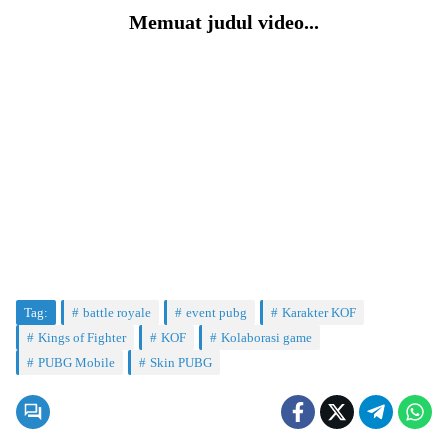
Memuat judul video...
Tag:
battle royale
event pubg
Karakter KOF
Kings of Fighter
KOF
Kolaborasi game
PUBG Mobile
Skin PUBG