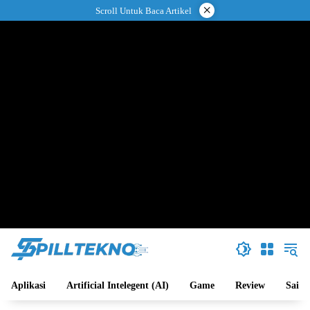
Langsung
×
Scroll Untuk Baca Artikel
ke
konten
Aplikasi
Artificial Intelegent (AI)
Game
Review
Sains