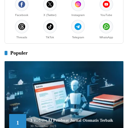
Facebook
X (Twitter)
Instagram
YouTube
Threads
TikTok
Telegram
WhatsApp
Populer
3 Website AI Pembuat Jurnal Otomatis Terbaik
1
30 November 2023