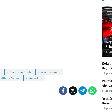
Key
Sek
6 Ag
Roket
Bagi 
i
Karyawan Apple
kisah inspiratif
6 Agust
Silicon Valley
Steve Jobs
Pakaia
Airnya
6 Agust
Asus 
Biasa
6 Agust