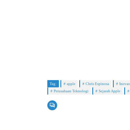
Tag:
apple
Chris Espinosa
Inovas
Perusahaan Teknologi
Sejarah Apple