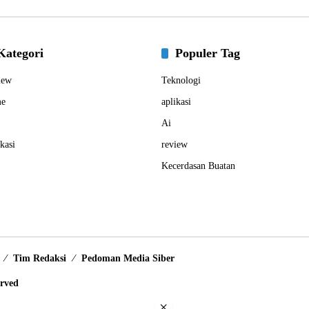
Kategori
Populer Tag
iew
Teknologi
e
aplikasi
Ai
kasi
review
Kecerdasan Buatan
Tim Redaksi
Pedoman Media Siber
erved
×