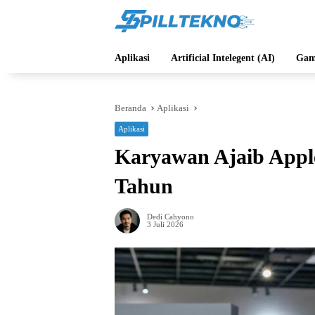
Langsung
ke
konten
Aplikasi
Artificial Intelegent (AI)
Gam
Beranda
Aplikasi
Aplikasi
Karyawan Ajaib Apple
Tahun
Dedi Cahyono
3 Juli 2026