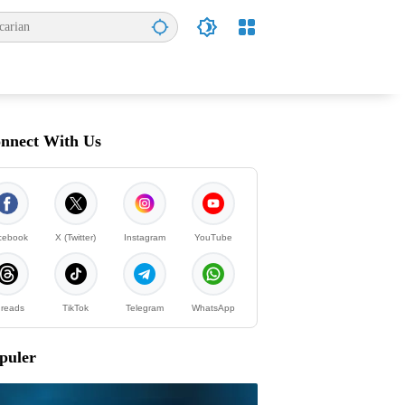
nnect With Us
cebook
X (Twitter)
Instagram
YouTube
reads
TikTok
Telegram
WhatsApp
puler