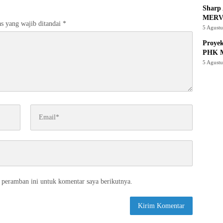
Sharp 
MERV
s yang wajib ditandai
*
5 Agust
Proye
PHK M
5 Agust
 peramban ini untuk komentar saya berikutnya.