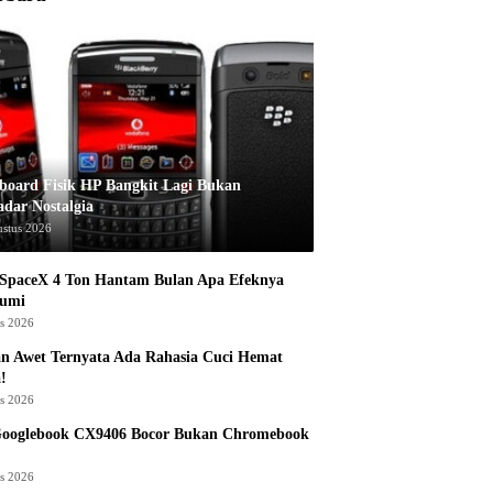
board Fisik HP Bangkit Lagi Bukan
adar Nostalgia
ustus 2026
 SpaceX 4 Ton Hantam Bulan Apa Efeknya
Bumi
us 2026
n Awet Ternyata Ada Rahasia Cuci Hemat
!
us 2026
Googlebook CX9406 Bocor Bukan Chromebook
us 2026