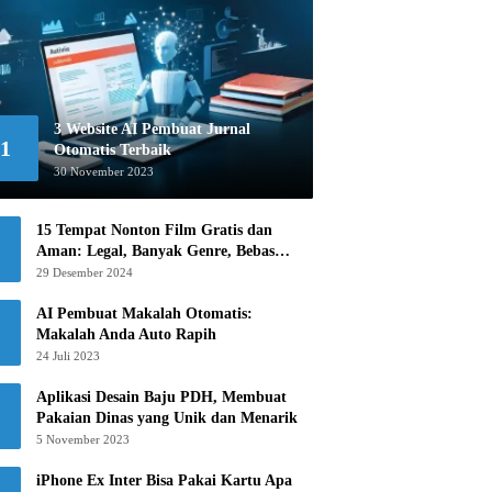
3 Website AI Pembuat Jurnal
1
Otomatis Terbaik
30 November 2023
15 Tempat Nonton Film Gratis dan
Aman: Legal, Banyak Genre, Bebas
Khawatir!
29 Desember 2024
AI Pembuat Makalah Otomatis:
Makalah Anda Auto Rapih
24 Juli 2023
Aplikasi Desain Baju PDH, Membuat
Pakaian Dinas yang Unik dan Menarik
5 November 2023
iPhone Ex Inter Bisa Pakai Kartu Apa