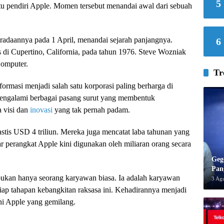
5
atu pendiri Apple. Momen tersebut menandai awal dari sebuah
radaannya pada 1 April, menandai sejarah panjangnya.
6
s di Cupertino, California, pada tahun 1976. Steve Wozniak
Computer.
Tr
formasi menjadi salah satu korporasi paling berharga di
mengalami berbagai pasang surut yang membentuk
a visi dan
inovasi
yang tak pernah padam.
astis USD 4 triliun. Mereka juga mencatat laba tahunan yang
r perangkat Apple kini digunakan oleh miliaran orang secara
Geg
Pan
 bukan hanya seorang karyawan biasa. Ia adalah karyawan
3 Ag
iap tahapan kebangkitan raksasa ini. Kehadirannya menjadi
ni Apple yang gemilang.