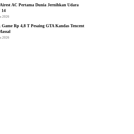
Airest AC Pertama Dunia Jernihkan Udara
 14
us 2026
k Game Rp 4,8 T Pesaing GTA Kandas Tencent
assal
us 2026