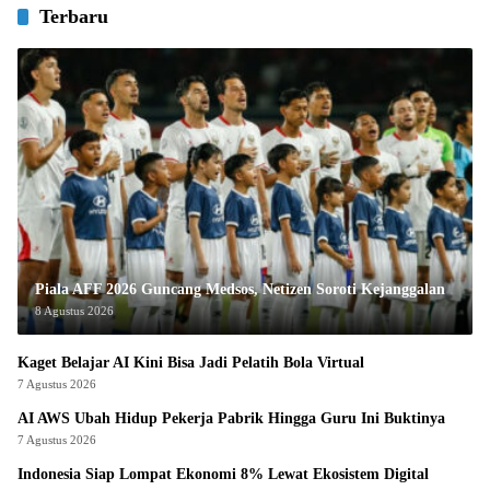
Terbaru
Piala AFF 2026 Guncang Medsos, Netizen Soroti Kejanggalan
8 Agustus 2026
Kaget Belajar AI Kini Bisa Jadi Pelatih Bola Virtual
7 Agustus 2026
AI AWS Ubah Hidup Pekerja Pabrik Hingga Guru Ini Buktinya
7 Agustus 2026
Indonesia Siap Lompat Ekonomi 8% Lewat Ekosistem Digital