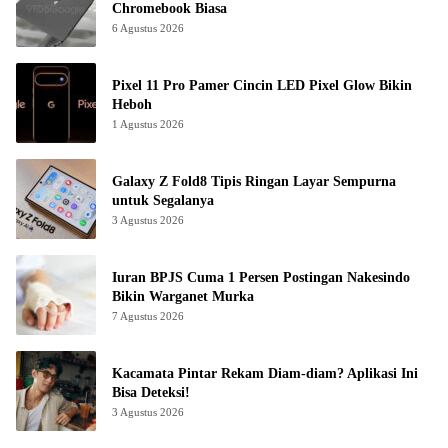
Chromebook Biasa
6 Agustus 2026
Pixel 11 Pro Pamer Cincin LED Pixel Glow Bikin
Heboh
1 Agustus 2026
Galaxy Z Fold8 Tipis Ringan Layar Sempurna
untuk Segalanya
3 Agustus 2026
Iuran BPJS Cuma 1 Persen Postingan Nakesindo
Bikin Warganet Murka
7 Agustus 2026
Kacamata Pintar Rekam Diam-diam? Aplikasi Ini
Bisa Deteksi!
3 Agustus 2026