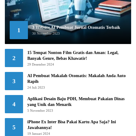
3 Website AI Pembuat Jurnal Otomatis Terbaik
1
30 November 2023
15 Tempat Nonton Film Gratis dan Aman: Legal,
2
Banyak Genre, Bebas Khawatir!
29 Desember 2024
AI Pembuat Makalah Otomatis: Makalah Anda Auto
3
Rapih
24 Juli 2023
Aplikasi Desain Baju PDH, Membuat Pakaian Dinas
4
yang Unik dan Menarik
5 November 2023
iPhone Ex Inter Bisa Pakai Kartu Apa Saja? Ini
5
Jawabannya!
19 Januari 2024