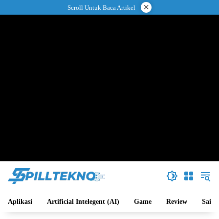
Langsung
×
Scroll Untuk Baca Artikel
ke
konten
Aplikasi
Artificial Intelegent (AI)
Game
Review
Sains