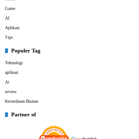
Game
AI
Aplikasi
Tips
Populer Tag
Teknologi
aplikasi
Ai
review
Kecerdasan Buatan
Partner of