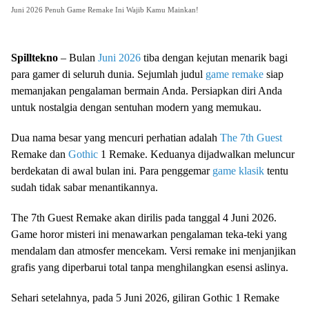
Juni 2026 Penuh Game Remake Ini Wajib Kamu Mainkan!
Spilltekno
– Bulan
Juni 2026
tiba dengan kejutan menarik bagi
para gamer di seluruh dunia. Sejumlah judul
game remake
siap
memanjakan pengalaman bermain Anda. Persiapkan diri Anda
untuk nostalgia dengan sentuhan modern yang memukau.
Dua nama besar yang mencuri perhatian adalah
The 7th Guest
Remake dan
Gothic
1 Remake. Keduanya dijadwalkan meluncur
berdekatan di awal bulan ini. Para penggemar
game klasik
tentu
sudah tidak sabar menantikannya.
The 7th Guest Remake akan dirilis pada tanggal 4 Juni 2026.
Game horor misteri ini menawarkan pengalaman teka-teki yang
mendalam dan atmosfer mencekam. Versi remake ini menjanjikan
grafis yang diperbarui total tanpa menghilangkan esensi aslinya.
Sehari setelahnya, pada 5 Juni 2026, giliran Gothic 1 Remake