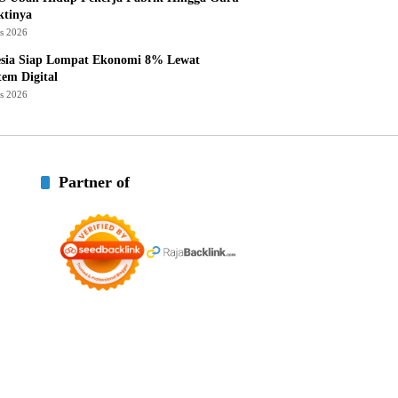
ktinya
us 2026
esia Siap Lompat Ekonomi 8% Lewat
tem Digital
us 2026
Partner of