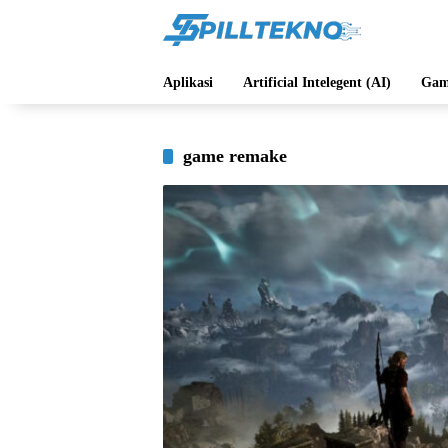
Langsung
ke
konten
Aplikasi
Artificial Intelegent (AI)
Gam
game remake