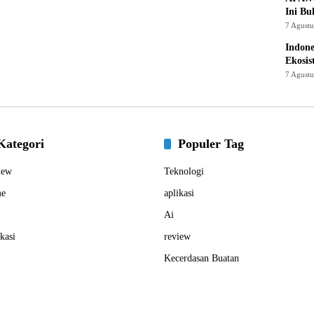
Ini Bu
7 Agust
Indon
Ekosis
7 Agust
Kategori
Populer Tag
iew
Teknologi
e
aplikasi
Ai
kasi
review
Kecerdasan Buatan