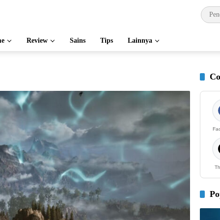
e
Review
Sains
Tips
Lainnya
Co
Fa
Th
Po