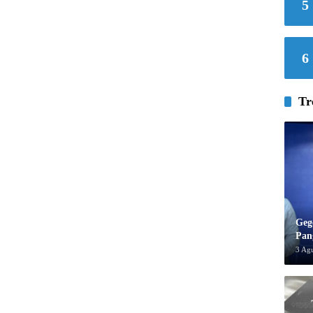
5
6
Tr
Geg
Pan
3 Ag