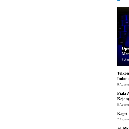
Ope
Mer
8 Ag
Telkom
Indone
8 Agust
Piala 
Kejan
8 Agust
Kaget 
7 Agust
AI AW