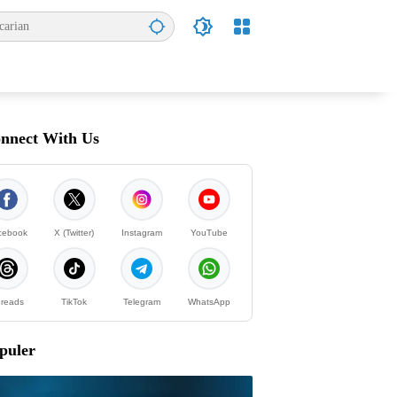
nnect With Us
cebook
X (Twitter)
Instagram
YouTube
reads
TikTok
Telegram
WhatsApp
puler