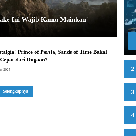
ake Ini Wajib Kamu Mainkan!
stalgia! Prince of Persia, Sands of Time Bakal
 Cepat dari Dugaan?
2
er 2025
3
Selengkapnya
4