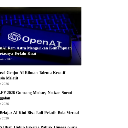
nAI Rem Astra Mengerikan Kemampuan
etasnya Terlalu Kuat
ustus 2026
sel Genjot AI Ribuan Talenta Kreatif
sia Melejit
us 2026
AFF 2026 Guncang Medsos, Netizen Soroti
ggalan
us 2026
Belajar AI Kini Bisa Jadi Pelatih Bola Virtual
us 2026
S Ubah Hidup Pekerja Pabrik Hingga Guru