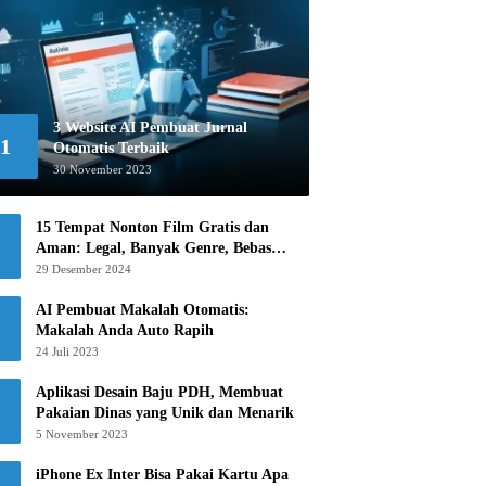
3 Website AI Pembuat Jurnal
1
Otomatis Terbaik
30 November 2023
15 Tempat Nonton Film Gratis dan
Aman: Legal, Banyak Genre, Bebas
Khawatir!
29 Desember 2024
AI Pembuat Makalah Otomatis:
Makalah Anda Auto Rapih
24 Juli 2023
Aplikasi Desain Baju PDH, Membuat
Pakaian Dinas yang Unik dan Menarik
5 November 2023
iPhone Ex Inter Bisa Pakai Kartu Apa