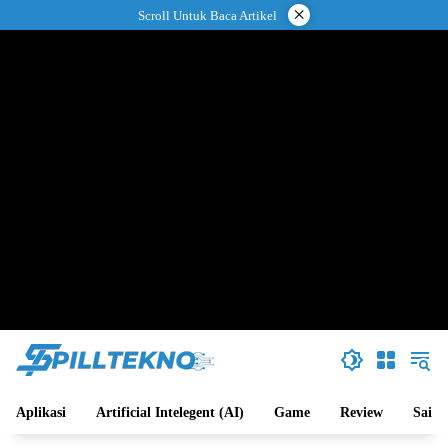
Langsung
×
Scroll Untuk Baca Artikel
ke
konten
Aplikasi
Artificial Intelegent (AI)
Game
Review
Sains