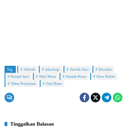
Tag:
Alkitab
arkeologi
Artefak Suci
Eksodus
Kemah Suci
Nabi Musa
Sejarah Kuno
Situs Shiloh
Tabut Perjanjian
Tepi Barat
Tinggalkan Balasan