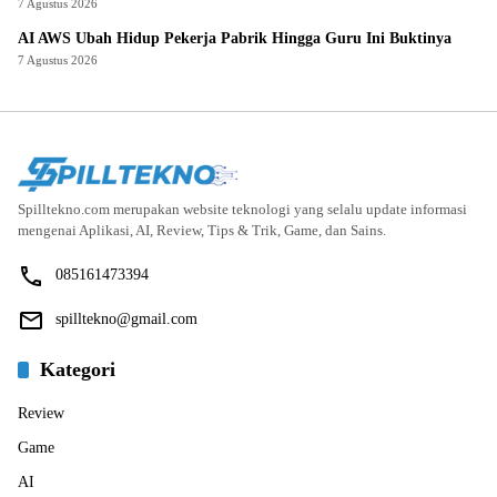
7 Agustus 2026
AI AWS Ubah Hidup Pekerja Pabrik Hingga Guru Ini Buktinya
7 Agustus 2026
Spilltekno.com merupakan website teknologi yang selalu update informasi
mengenai Aplikasi, AI, Review, Tips & Trik, Game, dan Sains.
085161473394
spilltekno@gmail.com
Kategori
Review
Game
AI