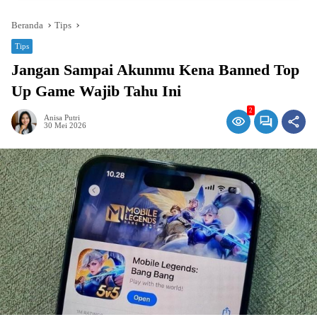
Beranda
Tips
Tips
Jangan Sampai Akunmu Kena Banned Top
Up Game Wajib Tahu Ini
2
Anisa Putri
30 Mei 2026