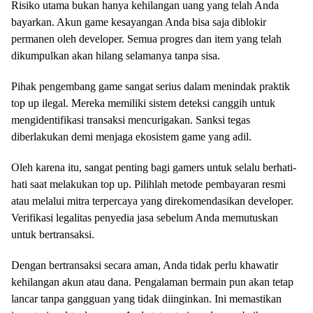
Risiko utama bukan hanya kehilangan uang yang telah Anda
bayarkan. Akun game kesayangan Anda bisa saja diblokir
permanen oleh developer. Semua progres dan item yang telah
dikumpulkan akan hilang selamanya tanpa sisa.
Pihak pengembang game sangat serius dalam menindak praktik
top up ilegal. Mereka memiliki sistem deteksi canggih untuk
mengidentifikasi transaksi mencurigakan. Sanksi tegas
diberlakukan demi menjaga ekosistem game yang adil.
Oleh karena itu, sangat penting bagi gamers untuk selalu berhati-
hati saat melakukan top up. Pilihlah metode pembayaran resmi
atau melalui mitra terpercaya yang direkomendasikan developer.
Verifikasi legalitas penyedia jasa sebelum Anda memutuskan
untuk bertransaksi.
Dengan bertransaksi secara aman, Anda tidak perlu khawatir
kehilangan akun atau dana. Pengalaman bermain pun akan tetap
lancar tanpa gangguan yang tidak diinginkan. Ini memastikan