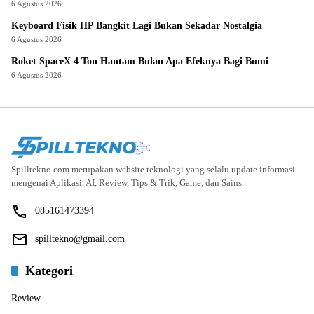
6 Agustus 2026
Keyboard Fisik HP Bangkit Lagi Bukan Sekadar Nostalgia
6 Agustus 2026
Roket SpaceX 4 Ton Hantam Bulan Apa Efeknya Bagi Bumi
6 Agustus 2026
Spilltekno.com merupakan website teknologi yang selalu update informasi
mengenai Aplikasi, AI, Review, Tips & Trik, Game, dan Sains.
085161473394
spilltekno@gmail.com
Kategori
Review