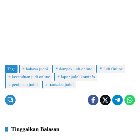
Tag:
bahaya judol
dampak judi online
Judi Online
kecanduan judi online
lapor judol kominfo
penipuan judol
transaksi judol
Tinggalkan Balasan