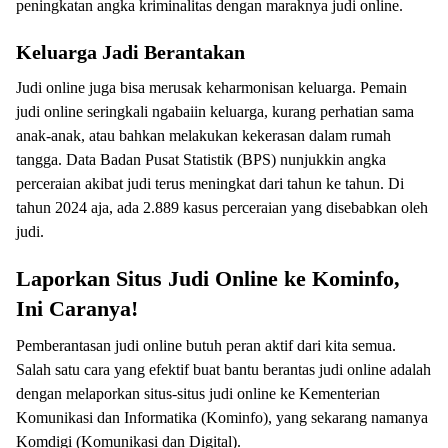
peningkatan angka kriminalitas dengan maraknya judi online.
Keluarga Jadi Berantakan
Judi online juga bisa merusak keharmonisan keluarga. Pemain
judi online seringkali ngabaiin keluarga, kurang perhatian sama
anak-anak, atau bahkan melakukan kekerasan dalam rumah
tangga. Data Badan Pusat Statistik (BPS) nunjukkin angka
perceraian akibat judi terus meningkat dari tahun ke tahun. Di
tahun 2024 aja, ada 2.889 kasus perceraian yang disebabkan oleh
judi.
Laporkan Situs Judi Online ke Kominfo,
Ini Caranya!
Pemberantasan judi online butuh peran aktif dari kita semua.
Salah satu cara yang efektif buat bantu berantas judi online adalah
dengan melaporkan situs-situs judi online ke Kementerian
Komunikasi dan Informatika (Kominfo), yang sekarang namanya
Komdigi (Komunikasi dan Digital).