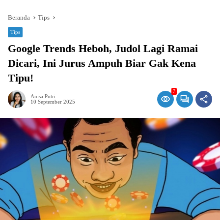
Beranda
Tips
Tips
Google Trends Heboh, Judol Lagi Ramai
Dicari, Ini Jurus Ampuh Biar Gak Kena
Tipu!
7
Anisa Putri
10 September 2025