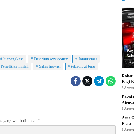
Key
Sek
si luar angkasa
Fusarium oxysporum
Jamur emas
6 Ag
Penelitian Ilmiah
Sains inovasi
teknologi baru
Roket
Bagi 
6 Agust
Pakaia
Airnya
6 Agust
Asus 
s yang wajib ditandai
*
Biasa
6 Agust