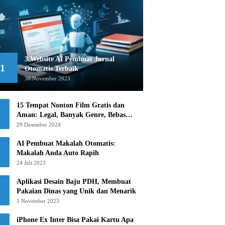
3 Website AI Pembuat Jurnal
1
Otomatis Terbaik
30 November 2023
15 Tempat Nonton Film Gratis dan
Aman: Legal, Banyak Genre, Bebas
Khawatir!
29 Desember 2024
AI Pembuat Makalah Otomatis:
Makalah Anda Auto Rapih
24 Juli 2023
Aplikasi Desain Baju PDH, Membuat
Pakaian Dinas yang Unik dan Menarik
5 November 2023
iPhone Ex Inter Bisa Pakai Kartu Apa