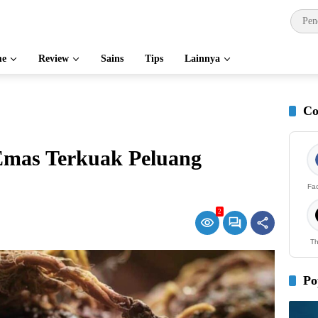
e
Review
Sains
Tips
Lainnya
Co
mas Terkuak Peluang
Fa
2
Th
Po