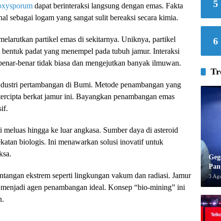
5
oxysporum
dapat berinteraksi langsung dengan emas. Fakta
l sebagai logam yang sangat sulit bereaksi secara kimia.
larutkan partikel emas di sekitarnya. Uniknya, partikel
6
i bentuk padat yang menempel pada tubuh jamur. Interaksi
i benar-benar tidak biasa dan mengejutkan banyak ilmuwan.
Tr
ndustri pertambangan di Bumi. Metode penambangan yang
a tercipta berkat jamur ini. Bayangkan penambangan emas
if.
i meluas hingga ke luar angkasa. Sumber daya di asteroid
katan biologis. Ini menawarkan solusi inovatif untuk
ksa.
Geg
Pan
tangan ekstrem seperti lingkungan vakum dan radiasi. Jamur
3 Ag
n menjadi agen penambangan ideal. Konsep “bio-mining” ini
n.