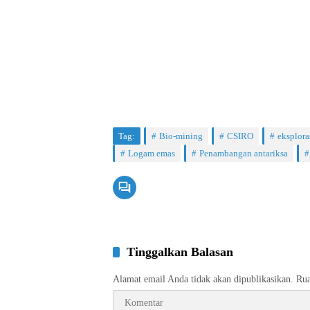
Tag:
Bio-mining
CSIRO
eksplora
Logam emas
Penambangan antariksa
Tinggalkan Balasan
Alamat email Anda tidak akan dipublikasikan.
Rua