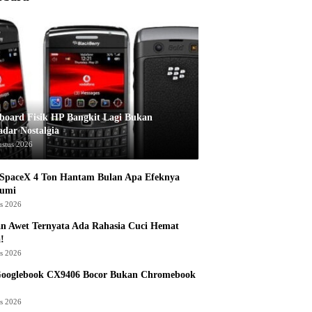
board Fisik HP Bangkit Lagi Bukan
adar Nostalgia
ustus 2026
 SpaceX 4 Ton Hantam Bulan Apa Efeknya
Bumi
us 2026
n Awet Ternyata Ada Rahasia Cuci Hemat
!
us 2026
Googlebook CX9406 Bocor Bukan Chromebook
us 2026