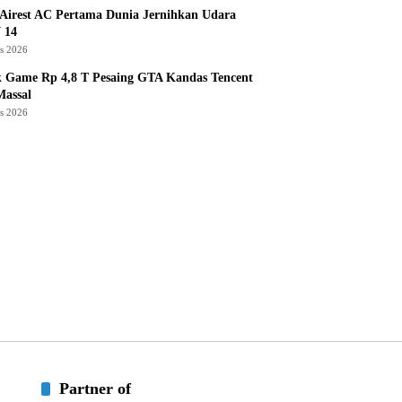
Airest AC Pertama Dunia Jernihkan Udara
 14
us 2026
k Game Rp 4,8 T Pesaing GTA Kandas Tencent
assal
us 2026
Partner of