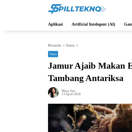
Langsung
ke
konten
Aplikasi
Artificial Intelegent (AI)
Gam
Beranda
Sains
Sains
Jamur Ajaib Makan E
Tambang Antariksa
Maya Sari
13 April 2026