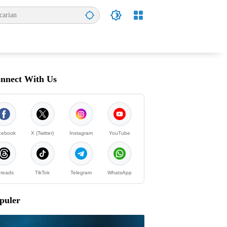
nnect With Us
cebook
X (Twitter)
Instagram
YouTube
reads
TikTok
Telegram
WhatsApp
puler