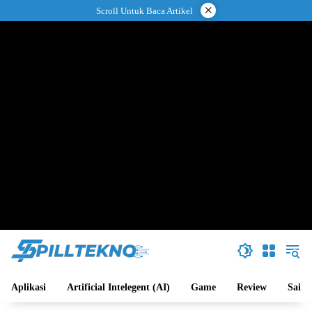
Langsung
×
Scroll Untuk Baca Artikel
ke
konten
Aplikasi
Artificial Intelegent (AI)
Game
Review
Sains