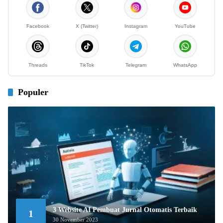
Facebook
X (Twitter)
Instagram
YouTube
Threads
TikTok
Telegram
WhatsApp
Populer
3 Website AI Pembuat Jurnal Otomatis Terbaik
1
30 November 2023