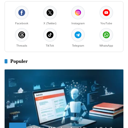
Facebook
X (Twitter)
Instagram
YouTube
Threads
TikTok
Telegram
WhatsApp
Populer