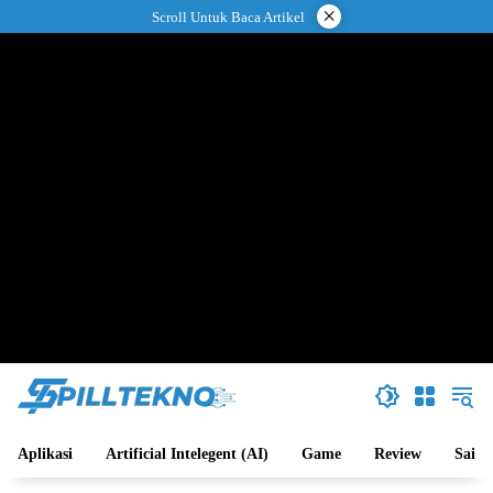
Langsung
×
Scroll Untuk Baca Artikel
ke
konten
Aplikasi
Artificial Intelegent (AI)
Game
Review
Sains