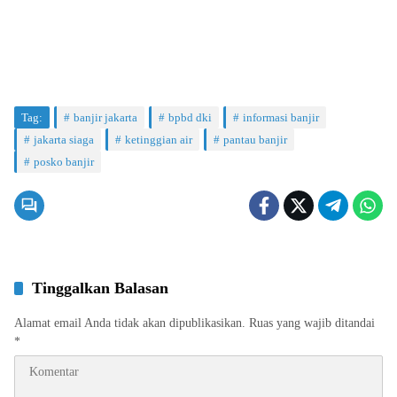
Tag:
banjir jakarta
bpbd dki
informasi banjir
jakarta siaga
ketinggian air
pantau banjir
posko banjir
Tinggalkan Balasan
Alamat email Anda tidak akan dipublikasikan.
Ruas yang wajib ditandai
*