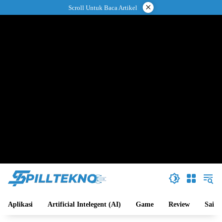
Langsung
×
Scroll Untuk Baca Artikel
ke
konten
Aplikasi
Artificial Intelegent (AI)
Game
Review
Sains