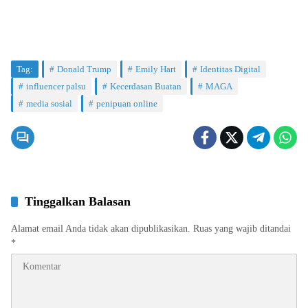
Tag:
Donald Trump
Emily Hart
Identitas Digital
influencer palsu
Kecerdasan Buatan
MAGA
media sosial
penipuan online
Tinggalkan Balasan
Alamat email Anda tidak akan dipublikasikan.
Ruas yang wajib ditandai
*