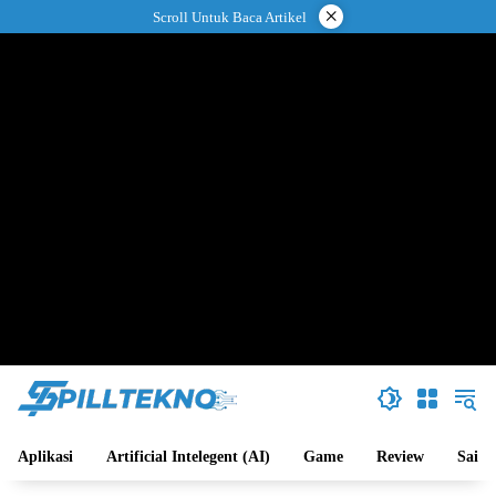
Langsung
×
Scroll Untuk Baca Artikel
ke
konten
Aplikasi
Artificial Intelegent (AI)
Game
Review
Sains