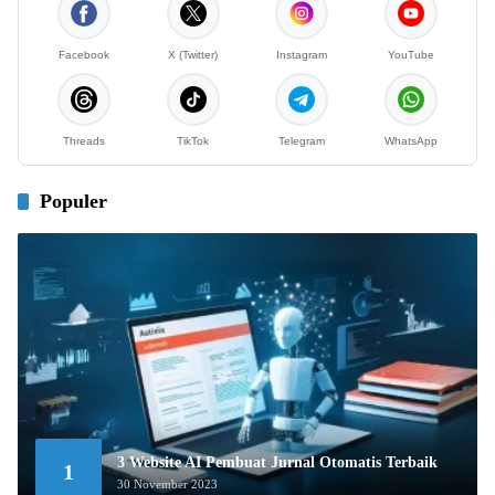
Facebook
X (Twitter)
Instagram
YouTube
Threads
TikTok
Telegram
WhatsApp
Populer
3 Website AI Pembuat Jurnal Otomatis Terbaik
1
30 November 2023