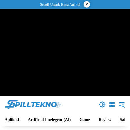
Langsung
×
Scroll Untuk Baca Artikel
ke
konten
Aplikasi
Artificial Intelegent (AI)
Game
Review
Sains