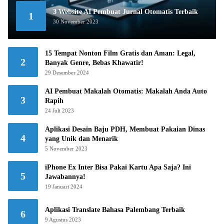
3 Website AI Pembuat Jurnal Otomatis Terbaik
1
30 November 2023
15 Tempat Nonton Film Gratis dan Aman: Legal,
2
Banyak Genre, Bebas Khawatir!
29 Desember 2024
AI Pembuat Makalah Otomatis: Makalah Anda Auto
3
Rapih
24 Juli 2023
Aplikasi Desain Baju PDH, Membuat Pakaian Dinas
4
yang Unik dan Menarik
5 November 2023
iPhone Ex Inter Bisa Pakai Kartu Apa Saja? Ini
5
Jawabannya!
19 Januari 2024
Aplikasi Translate Bahasa Palembang Terbaik
6
9 Agustus 2023