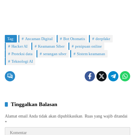
Tag:
Ancaman Digital
Bot Otomatis
deepfake
Hacker AI
Keamanan Siber
penipuan online
Proteksi data
serangan siber
Sistem keamanan
Teknologi AI
Tinggalkan Balasan
Alamat email Anda tidak akan dipublikasikan.
Ruas yang wajib ditandai
*