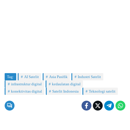
Tag:
AI Satelit
Asia Pasifik
Industri Satelit
infrastruktur digital
kedaulatan digital
konektivitas digital
Satelit Indonesia
Teknologi satelit