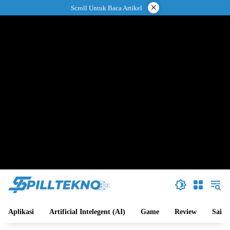
Langsung
×
Scroll Untuk Baca Artikel
ke
konten
Aplikasi
Artificial Intelegent (AI)
Game
Review
Sains