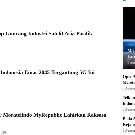
6
ap Guncang Industri Satelit Asia Pasifik
6
Met
Fac
8 Ag
Indonesia Emas 2045 Tergantung 5G Ini
OpenA
Mereta
8 Agust
Telkom
Indone
8 Agust
 Moratelindo MyRepublic Lahirkan Raksasa
Piala 
Kejan
8 Agust
 2026