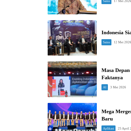
Sains
17 Mei 202
Indonesia Si
Sains
12 Mei 202
Masa Depan 
Faktanya
AI
3 Mei 2026
Mega Merger
Baru
Aplikasi
25 April