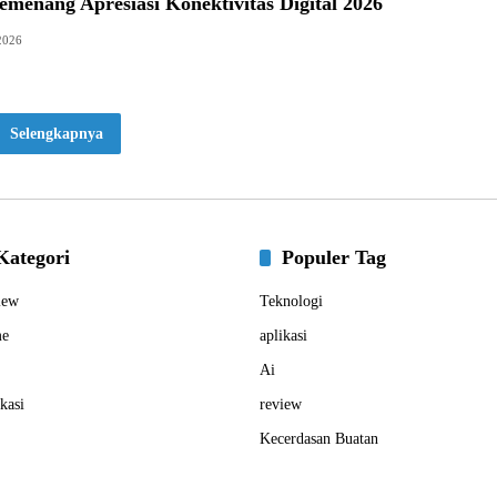
menang Apresiasi Konektivitas Digital 2026
 2026
Selengkapnya
Kategori
Populer Tag
iew
Teknologi
e
aplikasi
Ai
kasi
review
Kecerdasan Buatan