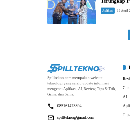
Terungkap Pe
Aplikasi
18 April
Spilltekno.com merupakan website
Rev
teknologi yang selalu update informasi
Gam
mengenai Aplikasi, AI, Review, Tips & Trik,
Game, dan Sains.
AI
085161473394
Apli
Tips
spilltekno@gmail.com