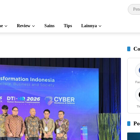
e
Review
Sains
Tips
Lainnya
Co
Fa
Th
Po