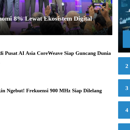
nomi 8% Lewat Ekosistem Digital
adi Pusat AI Asia CoreWeave Siap Guncang Dunia
6
2
3
in Ngebut! Frekuensi 900 MHz Siap Dilelang
4