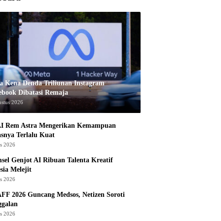
a Kena Denda Triliunan Instagram
ebook Dibatasi Remaja
ustus 2026
I Rem Astra Mengerikan Kemampuan
snya Terlalu Kuat
us 2026
sel Genjot AI Ribuan Talenta Kreatif
sia Melejit
us 2026
AFF 2026 Guncang Medsos, Netizen Soroti
ggalan
us 2026