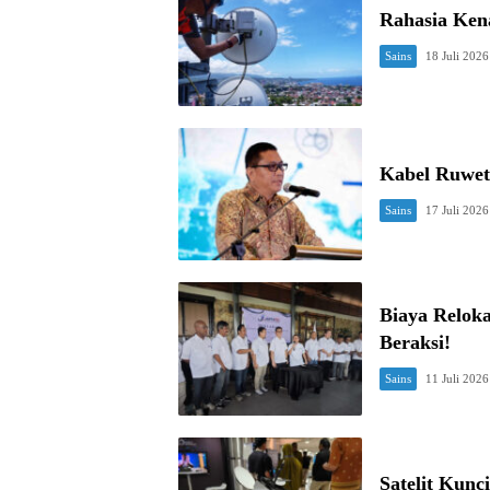
Rahasia Ken
Sains
18 Juli 2026
Kabel Ruwet 
Sains
17 Juli 2026
Biaya Reloka
Beraksi!
Sains
11 Juli 2026
Satelit Kunc