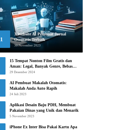
3 Website AI Pembuat Jurnal
1
Otomatis Terbaik
30 November 2023
15 Tempat Nonton Film Gratis dan
Aman: Legal, Banyak Genre, Bebas
Khawatir!
29 Desember 2024
AI Pembuat Makalah Otomatis:
Makalah Anda Auto Rapih
24 Juli 2023
Aplikasi Desain Baju PDH, Membuat
Pakaian Dinas yang Unik dan Menarik
5 November 2023
iPhone Ex Inter Bisa Pakai Kartu Apa