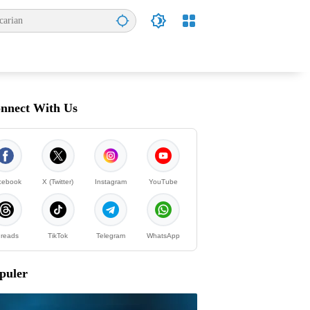
nnect With Us
cebook
X (Twitter)
Instagram
YouTube
reads
TikTok
Telegram
WhatsApp
puler