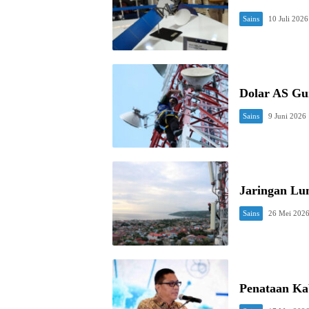
Sains
10 Juli 2026
Dolar AS Gu
Sains
9 Juni 2026
Jaringan Lu
Sains
26 Mei 202
Penataan Kab