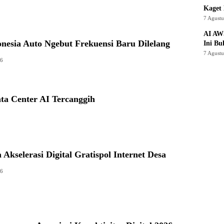
Kaget 
7 Agust
AI AW
onesia Auto Ngebut Frekuensi Baru Dilelang
Ini Bu
7 Agust
26
ta Center AI Tercanggih
 Akselerasi Digital Gratispol Internet Desa
26