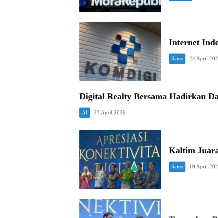
Internet Ind
Sains
24 April 20
Digital Realty Bersama Hadirkan Da
AI
23 April 2026
Kaltim Juara
Sains
19 April 20