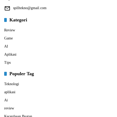
spilltekno@gmail.com
Kategori
Review
Game
AI
Aplikasi
Tips
Populer Tag
Teknologi
aplikasi
Ai
review
Kecerdasan Buatan