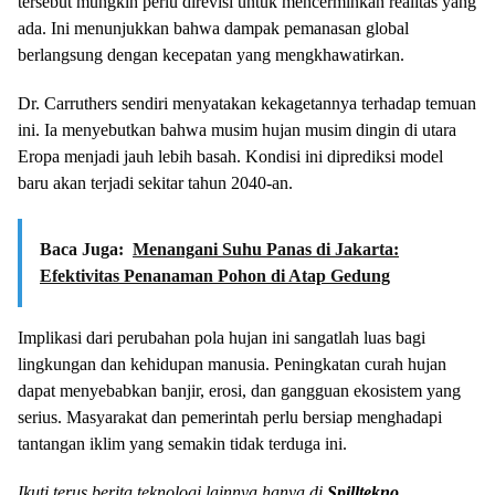
tersebut mungkin perlu direvisi untuk mencerminkan realitas yang
ada. Ini menunjukkan bahwa dampak pemanasan global
berlangsung dengan kecepatan yang mengkhawatirkan.
Dr. Carruthers sendiri menyatakan kekagetannya terhadap temuan
ini. Ia menyebutkan bahwa musim hujan musim dingin di utara
Eropa menjadi jauh lebih basah. Kondisi ini diprediksi model
baru akan terjadi sekitar tahun 2040-an.
Baca Juga:
Menangani Suhu Panas di Jakarta:
Efektivitas Penanaman Pohon di Atap Gedung
Implikasi dari perubahan pola hujan ini sangatlah luas bagi
lingkungan dan kehidupan manusia. Peningkatan curah hujan
dapat menyebabkan banjir, erosi, dan gangguan ekosistem yang
serius. Masyarakat dan pemerintah perlu bersiap menghadapi
tantangan iklim yang semakin tidak terduga ini.
Ikuti terus berita teknologi lainnya hanya di
Spilltekno