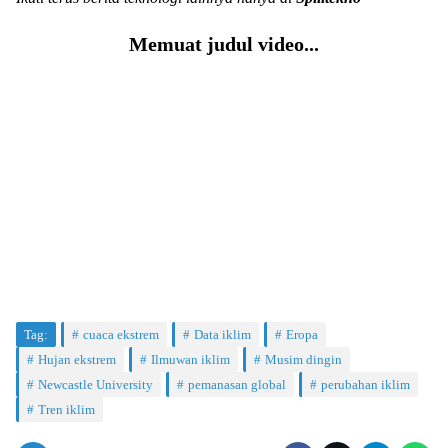
Memuat judul video...
Tag:
cuaca ekstrem
Data iklim
Eropa
Hujan ekstrem
Ilmuwan iklim
Musim dingin
Newcastle University
pemanasan global
perubahan iklim
Tren iklim