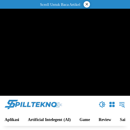
Langsung
×
Scroll Untuk Baca Artikel
ke
konten
Aplikasi
Artificial Intelegent (AI)
Game
Review
Sains