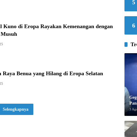
5
6
l Kuno di Eropa Rayakan Kemenangan dengan
k Musuh
Tr
25
a Raya Benua yang Hilang di Eropa Selatan
025
Geg
Pan
Selengkapnya
3 Ag