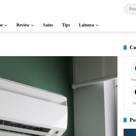
e
Review
Sains
Tips
Lainnya
Co
Fa
Th
Po