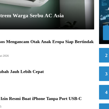
strem Warga Serbu AC Asia
os Mengancam Otak Anak Eropa Siap Bertindak
2
ari 2026
ubah Jauh Lebih Cepat
3
4
 Izin Resmi Buat iPhone Tanpa Port USB-C
25