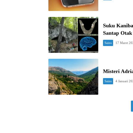
Suku Kaniba
Santap Ota
Sains
17 Maret 20
Misteri Adri
Sains
4 Januari 2