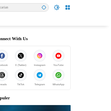
nnect With Us
cebook
X (Twitter)
Instagram
YouTube
reads
TikTok
Telegram
WhatsApp
puler