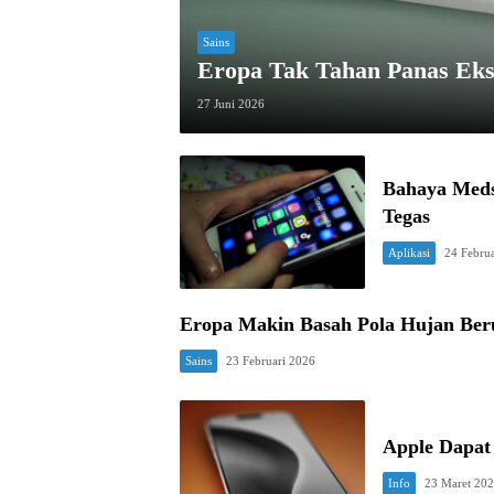
Sains
Eropa Tak Tahan Panas Ek
27 Juni 2026
Bahaya Meds
Tegas
Aplikasi
24 Febru
Eropa Makin Basah Pola Hujan Ber
Sains
23 Februari 2026
Apple Dapat
Info
23 Maret 20