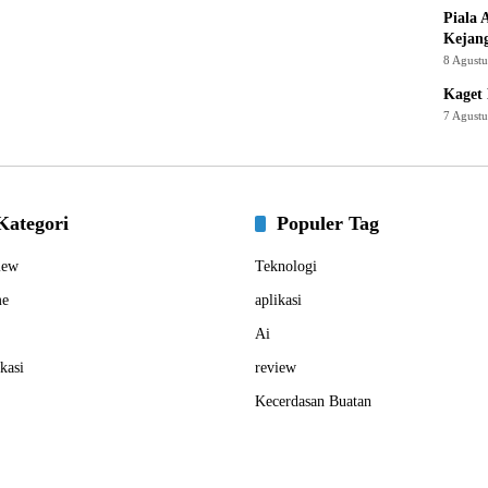
Piala 
Kejan
8 Agust
Kaget 
7 Agust
Kategori
Populer Tag
iew
Teknologi
e
aplikasi
Ai
kasi
review
Kecerdasan Buatan