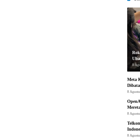
Rok
Uba
8 Ag
Meta K
Dibata
8 Agust
OpenA
Mereta
8 Agust
Telkom
Indone
8 Agust