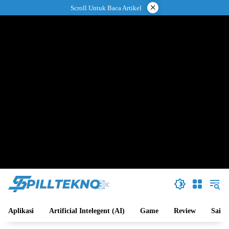
Langsung
×
Scroll Untuk Baca Artikel
ke
konten
Aplikasi
Artificial Intelegent (AI)
Game
Review
Sains