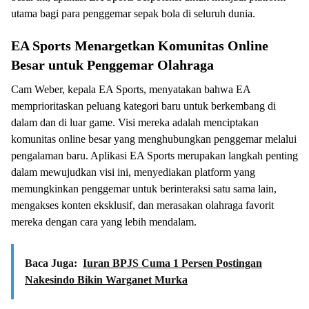
utama bagi para penggemar sepak bola di seluruh dunia.
EA Sports Menargetkan Komunitas Online
Besar untuk Penggemar Olahraga
Cam Weber, kepala EA Sports, menyatakan bahwa EA
memprioritaskan peluang kategori baru untuk berkembang di
dalam dan di luar game. Visi mereka adalah menciptakan
komunitas online besar yang menghubungkan penggemar melalui
pengalaman baru. Aplikasi EA Sports merupakan langkah penting
dalam mewujudkan visi ini, menyediakan platform yang
memungkinkan penggemar untuk berinteraksi satu sama lain,
mengakses konten eksklusif, dan merasakan olahraga favorit
mereka dengan cara yang lebih mendalam.
Baca Juga:
Iuran BPJS Cuma 1 Persen Postingan
Nakesindo Bikin Warganet Murka