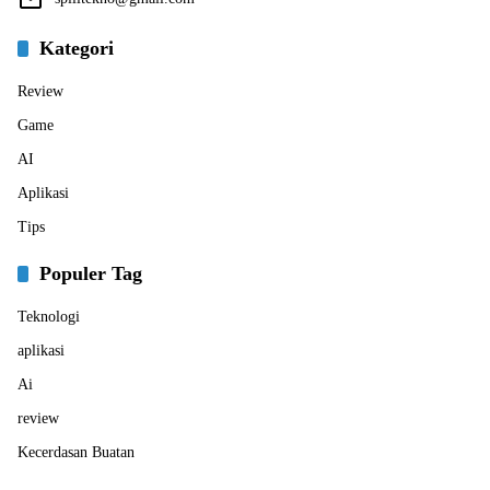
Kategori
Review
Game
AI
Aplikasi
Tips
Populer Tag
Teknologi
aplikasi
Ai
review
Kecerdasan Buatan