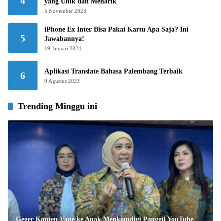
4
yang Unik dan Menarik
5 November 2023
iPhone Ex Inter Bisa Pakai Kartu Apa Saja? Ini
5
Jawabannya!
19 Januari 2024
Aplikasi Translate Bahasa Palembang Terbaik
6
9 Agustus 2023
Trending Minggu ini
Geger Konten Vape ke Anak Menkomdigi Panggil YouTube