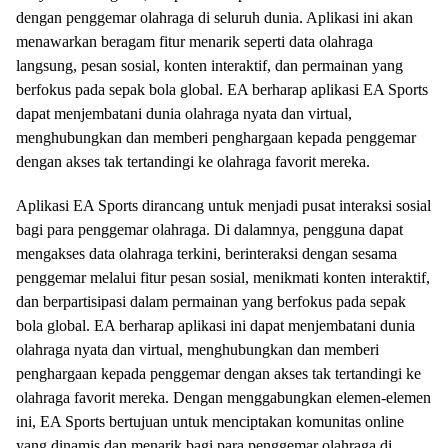
dengan penggemar olahraga di seluruh dunia. Aplikasi ini akan
menawarkan beragam fitur menarik seperti data olahraga
langsung, pesan sosial, konten interaktif, dan permainan yang
berfokus pada sepak bola global. EA berharap aplikasi EA Sports
dapat menjembatani dunia olahraga nyata dan virtual,
menghubungkan dan memberi penghargaan kepada penggemar
dengan akses tak tertandingi ke olahraga favorit mereka.
Aplikasi EA Sports dirancang untuk menjadi pusat interaksi sosial
bagi para penggemar olahraga. Di dalamnya, pengguna dapat
mengakses data olahraga terkini, berinteraksi dengan sesama
penggemar melalui fitur pesan sosial, menikmati konten interaktif,
dan berpartisipasi dalam permainan yang berfokus pada sepak
bola global. EA berharap aplikasi ini dapat menjembatani dunia
olahraga nyata dan virtual, menghubungkan dan memberi
penghargaan kepada penggemar dengan akses tak tertandingi ke
olahraga favorit mereka. Dengan menggabungkan elemen-elemen
ini, EA Sports bertujuan untuk menciptakan komunitas online
yang dinamis dan menarik bagi para penggemar olahraga di