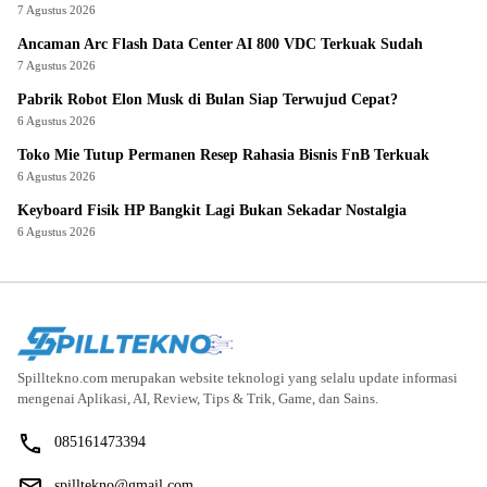
7 Agustus 2026
Ancaman Arc Flash Data Center AI 800 VDC Terkuak Sudah
7 Agustus 2026
Pabrik Robot Elon Musk di Bulan Siap Terwujud Cepat?
6 Agustus 2026
Toko Mie Tutup Permanen Resep Rahasia Bisnis FnB Terkuak
6 Agustus 2026
Keyboard Fisik HP Bangkit Lagi Bukan Sekadar Nostalgia
6 Agustus 2026
Spilltekno.com merupakan website teknologi yang selalu update informasi
mengenai Aplikasi, AI, Review, Tips & Trik, Game, dan Sains.
085161473394
spilltekno@gmail.com