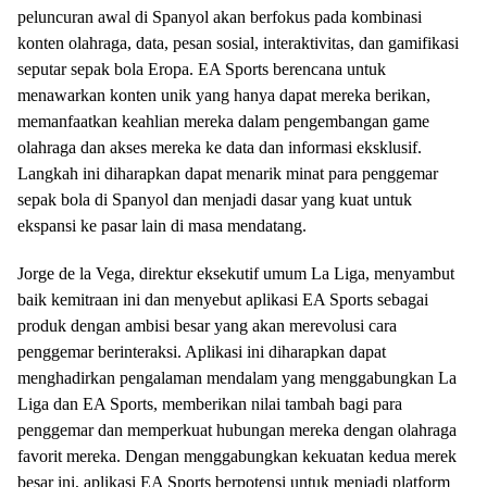
peluncuran awal di Spanyol akan berfokus pada kombinasi
konten olahraga, data, pesan sosial, interaktivitas, dan gamifikasi
seputar sepak bola Eropa. EA Sports berencana untuk
menawarkan konten unik yang hanya dapat mereka berikan,
memanfaatkan keahlian mereka dalam pengembangan game
olahraga dan akses mereka ke data dan informasi eksklusif.
Langkah ini diharapkan dapat menarik minat para penggemar
sepak bola di Spanyol dan menjadi dasar yang kuat untuk
ekspansi ke pasar lain di masa mendatang.
Jorge de la Vega, direktur eksekutif umum La Liga, menyambut
baik kemitraan ini dan menyebut aplikasi EA Sports sebagai
produk dengan ambisi besar yang akan merevolusi cara
penggemar berinteraksi. Aplikasi ini diharapkan dapat
menghadirkan pengalaman mendalam yang menggabungkan La
Liga dan EA Sports, memberikan nilai tambah bagi para
penggemar dan memperkuat hubungan mereka dengan olahraga
favorit mereka. Dengan menggabungkan kekuatan kedua merek
besar ini, aplikasi EA Sports berpotensi untuk menjadi platform