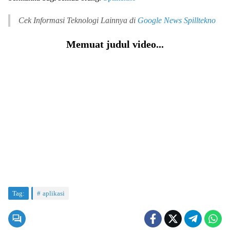
Cek Informasi Teknologi Lainnya di
Google News
Spilltekno
Memuat judul video...
Tag:
aplikasi