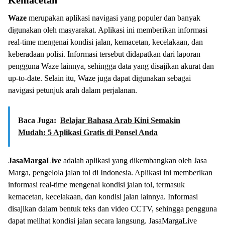
Kemacetan
Waze
merupakan aplikasi navigasi yang populer dan banyak
digunakan oleh masyarakat. Aplikasi ini memberikan informasi
real-time mengenai kondisi jalan, kemacetan, kecelakaan, dan
keberadaan polisi. Informasi tersebut didapatkan dari laporan
pengguna Waze lainnya, sehingga data yang disajikan akurat dan
up-to-date. Selain itu, Waze juga dapat digunakan sebagai
navigasi petunjuk arah dalam perjalanan.
Baca Juga:
Belajar Bahasa Arab Kini Semakin
Mudah: 5 Aplikasi Gratis di Ponsel Anda
JasaMargaLive
adalah aplikasi yang dikembangkan oleh Jasa
Marga, pengelola jalan tol di Indonesia. Aplikasi ini memberikan
informasi real-time mengenai kondisi jalan tol, termasuk
kemacetan, kecelakaan, dan kondisi jalan lainnya. Informasi
disajikan dalam bentuk teks dan video CCTV, sehingga pengguna
dapat melihat kondisi jalan secara langsung. JasaMargaLive