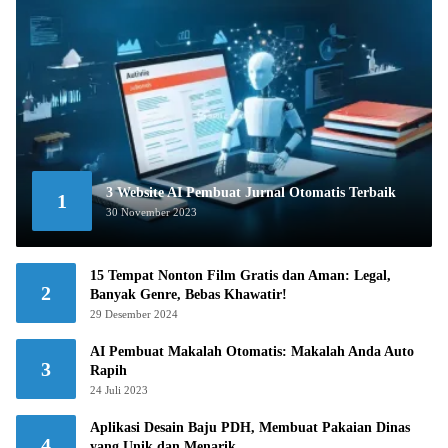
3 Website AI Pembuat Jurnal Otomatis Terbaik
1
30 November 2023
15 Tempat Nonton Film Gratis dan Aman: Legal,
2
Banyak Genre, Bebas Khawatir!
29 Desember 2024
AI Pembuat Makalah Otomatis: Makalah Anda Auto
3
Rapih
24 Juli 2023
Aplikasi Desain Baju PDH, Membuat Pakaian Dinas
4
yang Unik dan Menarik