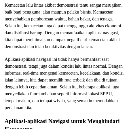
Kemacetan lalu lintas akibat demonstrasi tentu sangat merugikan,
baik bagi pengguna jalan maupun pelaku bisnis. Kemacetan
menyebabkan pemborosan waktu, bahan bakar, dan tenaga.
Selain itu, kemacetan juga dapat mengganggu aktivitas ekonomi
dan distribusi barang. Dengan memanfaatkan aplikasi navigasi,
kita dapat meminimalkan dampak negatif dari kemacetan akibat
demonstrasi dan tetap beraktivitas dengan lancar.
Aplikasi-aplikasi navigasi ini tidak hanya bermanfaat saat
demonstrasi, tetapi juga dalam kondisi lalu lintas normal. Dengan
informasi real-time mengenai kemacetan, kecelakaan, dan kondisi
jalan lainnya, kita dapat memilih rute terbaik dan tiba di tujuan
dengan lebih cepat dan aman. Selain itu, beberapa aplikasi juga
menyediakan fitur tambahan seperti informasi lokasi SPBU,
tempat makan, dan tempat wisata, yang semakin memudahkan
perjalanan kita.
Aplikasi-aplikasi Navigasi untuk Menghindari