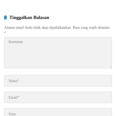
Tinggalkan Balasan
Alamat email Anda tidak akan dipublikasikan.
Ruas yang wajib ditandai
*