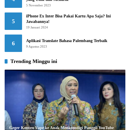
5 November 2023
iPhone Ex Inter Bisa Pakai Kartu Apa Saja? Ini
5
Jawabannya!
19 Januari 2024
Aplikasi Translate Bahasa Palembang Terbaik
6
9 Agustus 2023
Trending Minggu ini
Geger Konten Vape ke Anak Menkomdigi Panggil YouTube