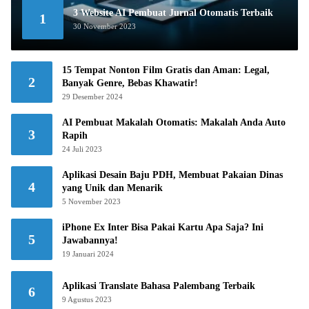
3 Website AI Pembuat Jurnal Otomatis Terbaik
1
30 November 2023
15 Tempat Nonton Film Gratis dan Aman: Legal,
2
Banyak Genre, Bebas Khawatir!
29 Desember 2024
AI Pembuat Makalah Otomatis: Makalah Anda Auto
3
Rapih
24 Juli 2023
Aplikasi Desain Baju PDH, Membuat Pakaian Dinas
4
yang Unik dan Menarik
5 November 2023
iPhone Ex Inter Bisa Pakai Kartu Apa Saja? Ini
5
Jawabannya!
19 Januari 2024
Aplikasi Translate Bahasa Palembang Terbaik
6
9 Agustus 2023