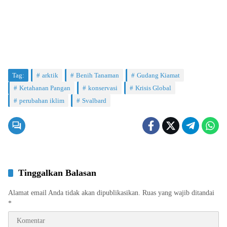
Tag:
arktik
Benih Tanaman
Gudang Kiamat
Ketahanan Pangan
konservasi
Krisis Global
perubahan iklim
Svalbard
Tinggalkan Balasan
Alamat email Anda tidak akan dipublikasikan.
Ruas yang wajib ditandai
*