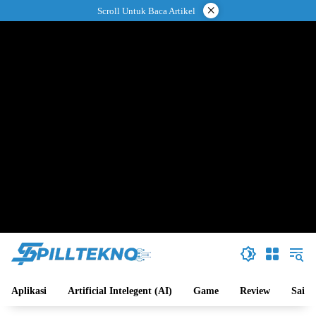
Langsung
×
Scroll Untuk Baca Artikel
ke
konten
Aplikasi
Artificial Intelegent (AI)
Game
Review
Sains