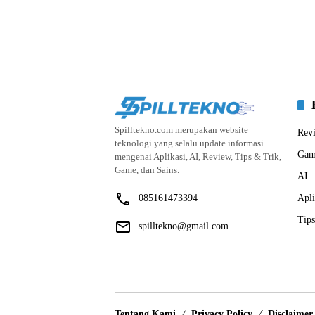
Spilltekno.com merupakan website
Rev
teknologi yang selalu update informasi
Gam
mengenai Aplikasi, AI, Review, Tips & Trik,
Game, dan Sains.
AI
085161473394
Apli
Tips
spilltekno@gmail.com
Tentang Kami
Privacy Policy
Disclaimer