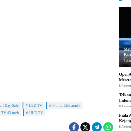
Met
Fac
8 Ag
OpenA
Mereta
8 Agust
Telkom
Indone
ull Day Sale
LED TV
Promo Elektronik
8 Agust
TV 43 inch
UHD TV
Piala 
Kejan
8 Agust