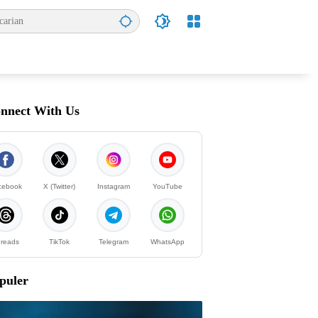
nnect With Us
cebook
X (Twitter)
Instagram
YouTube
reads
TikTok
Telegram
WhatsApp
puler