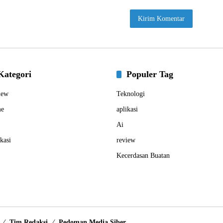
Kategori
Populer Tag
iew
Teknologi
e
aplikasi
Ai
kasi
review
Kecerdasan Buatan
Tim Redaksi
Pedoman Media Siber