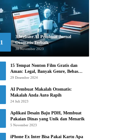
3 Website AI Pembuat Jurnal
1
Otomatis Terbaik
30 November 2023
15 Tempat Nonton Film Gratis dan
Aman: Legal, Banyak Genre, Bebas
Khawatir!
29 Desember 2024
AI Pembuat Makalah Otomatis:
Makalah Anda Auto Rapih
24 Juli 2023
Aplikasi Desain Baju PDH, Membuat
Pakaian Dinas yang Unik dan Menarik
5 November 2023
iPhone Ex Inter Bisa Pakai Kartu Apa