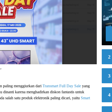
2
le
3
n paling menggiurkan dari
Transmart
Full Day Sale
yang
alu dinanti karena menghadirkan diskon fantastis untuk
4
ada salah satu produk elektronik paling dicari, yaitu
Smart