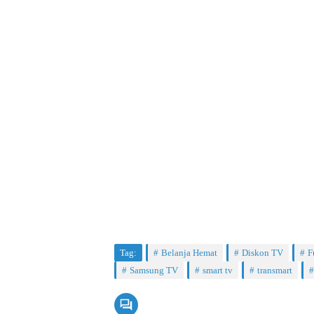
Tag:
Belanja Hemat
Diskon TV
F
Samsung TV
smart tv
transmart