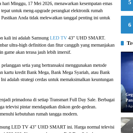
5
ada hari Minggu, 17 Mei 2026, menawarkan kesempatan emas
 tepat untuk meng-upgrade perangkat elektronik rumah
Pastikan Anda tidak melewatkan tanggal penting ini untuk
6
on kali ini adalah Samsung
LED TV
43″ UHD SMART.
Tr
ambar ultra-high definition dan fitur canggih yang memanjakan
 game akan terasa jauh lebih imersif.
gi pelanggan setia yang bertransaksi menggunakan metode
an kartu kredit Bank Mega, Bank Mega Syariah, atau Bank
Ini adalah strategi cerdas untuk memaksimalkan keuntungan
Geg
njadi primadona di setiap Transmart Full Day Sale. Berbagai
Pan
3 Ag
gga televisi pintar mendapatkan diskon gede-gedean.
emenuhi kebutuhan rumah tangga modern.
Samsung LED TV 43″ UHD SMART ini. Harga normal televisi