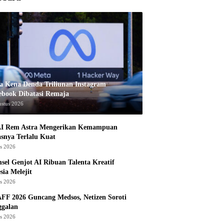
a Kena Denda Triliunan Instagram
ebook Dibatasi Remaja
ustus 2026
I Rem Astra Mengerikan Kemampuan
snya Terlalu Kuat
us 2026
sel Genjot AI Ribuan Talenta Kreatif
sia Melejit
us 2026
AFF 2026 Guncang Medsos, Netizen Soroti
ggalan
us 2026