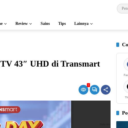
e
Review
Sains
Tips
Lainnya
Co
 TV 43″ UHD di Transmart
Fa
2
Th
Po