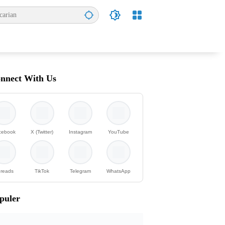
nnect With Us
cebook
X (Twitter)
Instagram
YouTube
reads
TikTok
Telegram
WhatsApp
puler