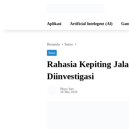
Langsung
ke
konten
Aplikasi
Artificial Intelegent (AI)
Gam
Beranda
Sains
Sains
Rahasia Kepiting Ja
Diinvestigasi
Maya Sari
18 Mei 2026