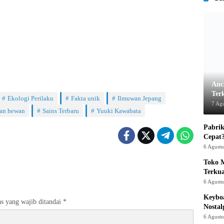
Anc
Ter
Ekologi Perilaku
Fakta unik
Ilmuwan Jepang
7 Ag
ian hewan
Sains Terbaru
Yuuki Kawabata
Pabrik
Cepat
6 Agust
Toko M
Terku
6 Agust
Keyboa
s yang wajib ditandai
*
Nostal
6 Agust