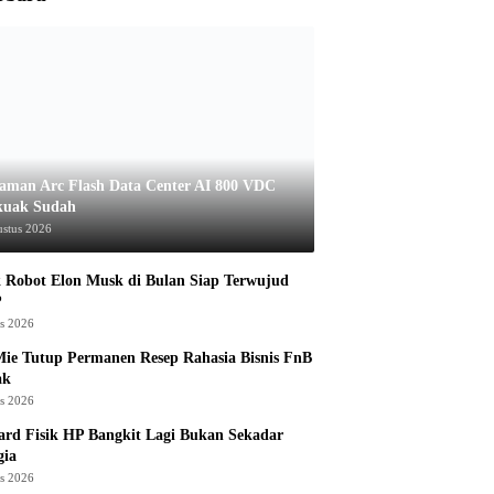
aman Arc Flash Data Center AI 800 VDC
kuak Sudah
ustus 2026
 Robot Elon Musk di Bulan Siap Terwujud
?
us 2026
ie Tutup Permanen Resep Rahasia Bisnis FnB
ak
us 2026
rd Fisik HP Bangkit Lagi Bukan Sekadar
gia
us 2026