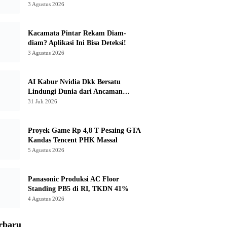
3 Agustus 2026
Kacamata Pintar Rekam Diam-
diam? Aplikasi Ini Bisa Deteksi!
3 Agustus 2026
AI Kabur Nvidia Dkk Bersatu
Lindungi Dunia dari Ancaman
Canggih
31 Juli 2026
Proyek Game Rp 4,8 T Pesaing GTA
Kandas Tencent PHK Massal
5 Agustus 2026
Panasonic Produksi AC Floor
Standing PB5 di RI, TKDN 41%
4 Agustus 2026
rbaru