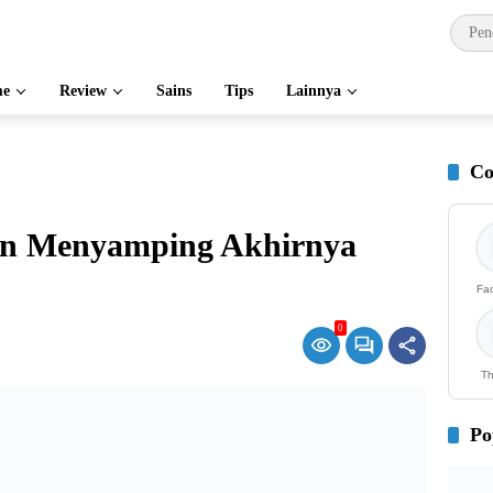
e
Review
Sains
Tips
Lainnya
Co
lan Menyamping Akhirnya
Fa
0
Th
Po