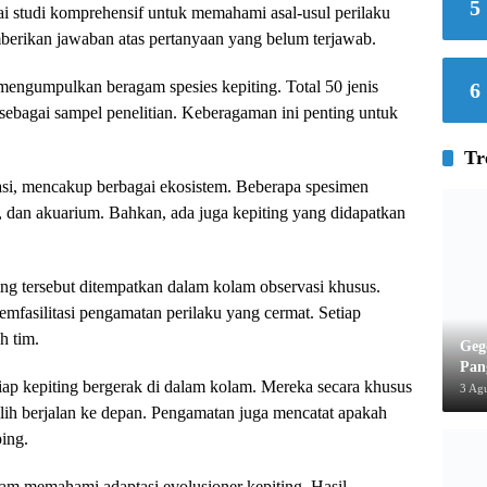
5
i studi komprehensif untuk memahami asal-usul perilaku
emberikan jawaban atas pertanyaan yang belum terjawab.
mengumpulkan beragam spesies kepiting. Total 50 jenis
6
sebagai sampel penelitian. Keberagaman ini penting untuk
Tr
asi, mencakup berbagai ekosistem. Beberapa spesimen
a, dan akuarium. Bahkan, ada juga kepiting yang didapatkan
ting tersebut ditempatkan dalam kolam observasi khusus.
emfasilitasi pengamatan perilaku yang cermat. Setiap
h tim.
Geg
Pan
iap kepiting bergerak di dalam kolam. Mereka secara khusus
3 Ag
lih berjalan ke depan. Pengamatan juga mencatat apakah
ping.
lam memahami adaptasi evolusioner kepiting. Hasil