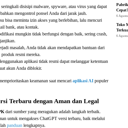
Pabrik
 seringkali disisipi malware, spyware, atau virus yang dapat
Cepat
 bahkan mengontrol ponsel Anda dari jarak jauh.
6 Agust
lsu bisa meminta izin akses yang berlebihan, lalu mencuri
Toko M
tail bank, atau kontak.
Terku
odifikasi mungkin tidak berfungsi dengan baik, sering crash,
6 Agust
janjikan.
terjadi masalah, Anda tidak akan mendapatkan bantuan dari
n produk resmi mereka.
Menggunakan aplikasi tidak resmi dapat melanggar ketentuan
at akun Anda diblokir.
n memprioritaskan keamanan saat mencari
aplikasi AI
populer
si Terbaru dengan Aman dan Legal
PK
dari sumber yang meragukan adalah langkah terbaik.
man untuk mengakses ChatGPT versi terbaru, baik melalui
ilah
panduan
lengkapnya.