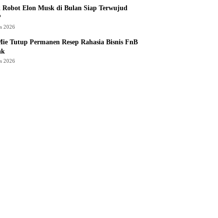
 Robot Elon Musk di Bulan Siap Terwujud
?
us 2026
ie Tutup Permanen Resep Rahasia Bisnis FnB
ak
us 2026