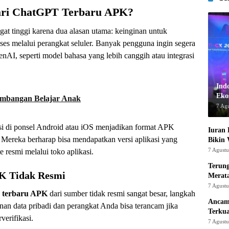
ri ChatGPT Terbaru APK?
gat tinggi karena dua alasan utama: keinginan untuk
es melalui perangkat seluler. Banyak pengguna ingin segera
nAI, seperti model bahasa yang lebih canggih atau integrasi
Ind
Ekos
embangan Belajar Anak
7 Ag
si di ponsel Android atau iOS menjadikan format APK
Iuran 
. Mereka berharap bisa mendapatkan versi aplikasi yang
Bikin
7 Agust
 resmi melalui toko aplikasi.
Terung
K Tidak Resmi
Merat
7 Agust
 terbaru APK
dari sumber tidak resmi sangat besar, langkah
Ancam
nan data pribadi dan perangkat Anda bisa terancam jika
Terku
verifikasi.
7 Agust