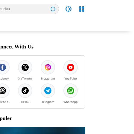
nnect With Us
cebook
X (Twitter)
Instagram
YouTube
reads
TikTok
Telegram
WhatsApp
puler