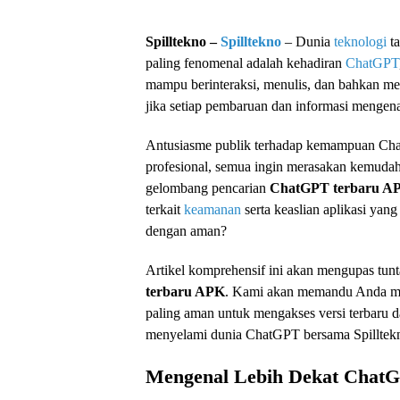
Spilltekno –
Spilltekno
– Dunia
teknologi
ta
paling fenomenal adalah kehadiran
ChatGPT
mampu berinteraksi, menulis, dan bahkan m
jika setiap pembaruan dan informasi mengen
Antusiasme publik terhadap kemampuan Chat
profesional, semua ingin merasakan kemudaha
gelombang pencarian
ChatGPT terbaru A
terkait
keamanan
serta keaslian aplikasi ya
dengan aman?
Artikel komprehensif ini akan mengupas tunt
terbaru APK
. Kami akan memandu Anda mema
paling aman untuk mengakses versi terbaru da
menyelami dunia ChatGPT bersama Spilltek
Mengenal Lebih Dekat ChatG