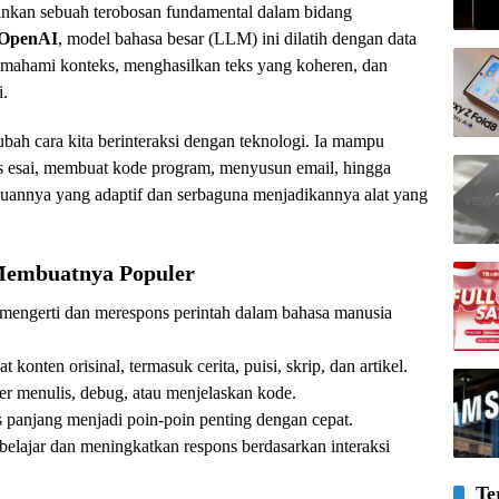
inkan sebuah terobosan fundamental dalam bidang
OpenAI
, model bahasa besar (LLM) ini dilatih dengan data
mahami konteks, menghasilkan teks yang koheren, dan
i.
h cara kita berinteraksi dengan teknologi. Ia mampu
is esai, membuat kode program, menyusun email, hingga
puannya yang adaptif dan serbaguna menjadikannya alat yang
Membuatnya Populer
mengerti dan merespons perintah dalam bahasa manusia
 konten orisinal, termasuk cerita, puisi, skrip, dan artikel.
 menulis, debug, atau menjelaskan kode.
s panjang menjadi poin-poin penting dengan cepat.
 belajar dan meningkatkan respons berdasarkan interaksi
Te