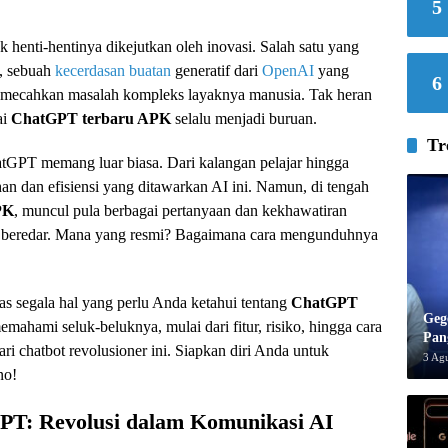
5
k henti-hentinya dikejutkan oleh inovasi. Salah satu yang
, sebuah
kecerdasan buatan
generatif dari
OpenAI
yang
6
emecahkan masalah kompleks layaknya manusia. Tak heran
ai
ChatGPT terbaru APK
selalu menjadi buruan.
Tr
GPT memang luar biasa. Dari kalangan pelajar hingga
n dan efisiensi yang ditawarkan AI ini. Namun, di tengah
PK
, muncul pula berbagai pertanyaan dan kekhawatiran
ng beredar. Mana yang resmi? Bagaimana cara mengunduhnya
as segala hal yang perlu Anda ketahui tentang
ChatGPT
Geg
hami seluk-beluknya, mulai dari fitur, risiko, hingga cara
Pan
ri chatbot revolusioner ini. Siapkan diri Anda untuk
3 Ag
no!
PT: Revolusi dalam Komunikasi AI