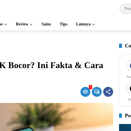
e
Review
Sains
Tips
Lainnya
Co
 Bocor? Ini Fakta & Cara
Fa
0
Th
Po