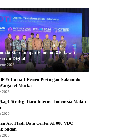
onesia Siap Lompat Ekonomi 8% Lewat
istem Digital
ustus 2026
BPJS Cuma 1 Persen Postingan Nakesindo
 Warganet Murka
us 2026
kap! Strategi Baru Internet Indonesia Makin
a
us 2026
an Arc Flash Data Center AI 800 VDC
ak Sudah
us 2026