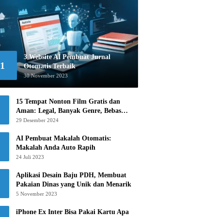
3 Website AI Pembuat Jurnal
1
Otomatis Terbaik
30 November 2023
15 Tempat Nonton Film Gratis dan
Aman: Legal, Banyak Genre, Bebas
Khawatir!
29 Desember 2024
AI Pembuat Makalah Otomatis:
Makalah Anda Auto Rapih
24 Juli 2023
Aplikasi Desain Baju PDH, Membuat
Pakaian Dinas yang Unik dan Menarik
5 November 2023
iPhone Ex Inter Bisa Pakai Kartu Apa