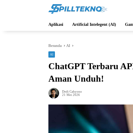
Langsung
ke
konten
Aplikasi
Artificial Intelegent (AI)
Gam
Beranda
AI
AI
ChatGPT Terbaru APK
Aman Unduh!
Dedi Cahyono
21 Mei 2026