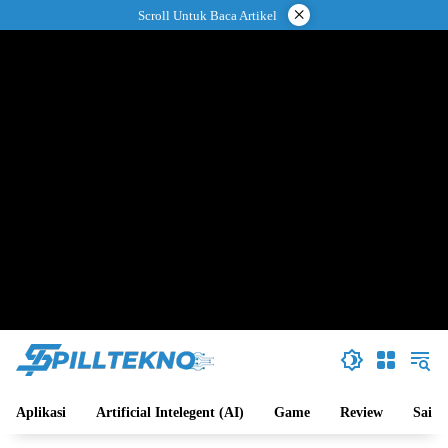
Langsung
×
Scroll Untuk Baca Artikel
ke
konten
Aplikasi
Artificial Intelegent (AI)
Game
Review
Sains