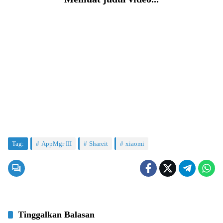
Tag:
AppMgr III
Shareit
xiaomi
Tinggalkan Balasan