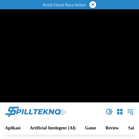
Langsung
×
Scroll Untuk Baca Artikel
ke
konten
Aplikasi
Artificial Intelegent (AI)
Game
Review
Sains