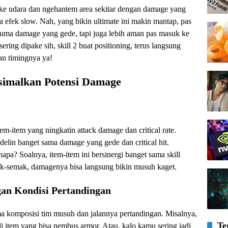
t ke udara dan ngehantem area sekitar dengan damage yang
 efek slow. Nah, yang bikin ultimate ini makin mantap, pas
k cuma damage yang gede, tapi juga lebih aman pas masuk ke
ring dipake sih, skill 2 buat positioning, terus langsung
dan timingnya ya!
ksimalkan Potensi Damage
em-item yang ningkatin attack damage dan critical rate.
delin banget sama damage yang gede dan critical hit.
pa? Soalnya, item-item ini bersinergi banget sama skill
emak-semak, damagenya bisa langsung bikin musuh kaget.
gan Kondisi Pertandingan
ama komposisi tim musuh dan jalannya pertandingan. Misalnya,
Te
i item yang bisa nembus armor. Atau, kalo kamu sering jadi