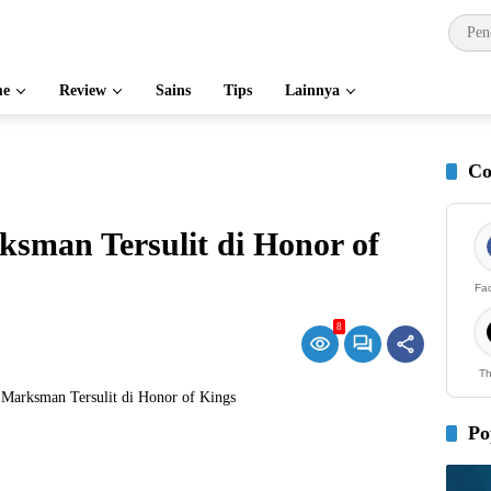
e
Review
Sains
Tips
Lainnya
Co
ksman Tersulit di Honor of
Fa
8
Th
Po