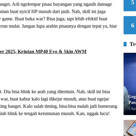
5
anget. Arli ngelempar pisau bayangan yang ngasih damage
man buat nyicil HP musuh dari jauh. Nah, skill ini juga
 game. Buat buka war? Bisa juga, tapi lebih efektif buat
6
ran mulai. Jangan lupa arahin pisaunya dengan tepat ya, biar
Tr
er 2025, Kejutan MP40 Evo & Skin AWM
t. Dia bisa blink ke arah yang ditentuin. Nah, skill ini bisa
Geg
war, buat kabur kalo lagi dikejar musuh, atau buat ngejar
Pan
ing banget. Kalo salah timing, bisa-bisa malah jadi bumerang
3 Ag
malah blink ke tengah kerumunan musuh. Kan, nggak lucu!