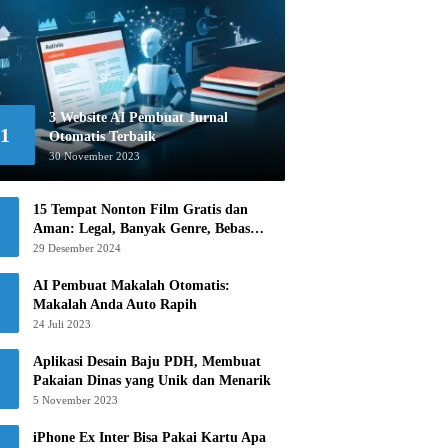
3 Website AI Pembuat Jurnal
1
Otomatis Terbaik
30 November 2023
15 Tempat Nonton Film Gratis dan
Aman: Legal, Banyak Genre, Bebas
Khawatir!
29 Desember 2024
AI Pembuat Makalah Otomatis:
Makalah Anda Auto Rapih
24 Juli 2023
Aplikasi Desain Baju PDH, Membuat
Pakaian Dinas yang Unik dan Menarik
5 November 2023
iPhone Ex Inter Bisa Pakai Kartu Apa