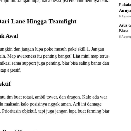
ertempuran. Jangan lupa, baca deskripsi enchantmentnya baik-
Pakaia
Airnya
6 Agust
Dari Lane Hingga Teamfight
Asus 
Biasa
ak Awal
6 Agust
ungkin dan jangan lupa poke musuh pake skill 1. Jangan
ain. Map awareness itu penting banget! Liat mini map terus,
kasi sama support juga penting, biar bisa saling bantu dan
tap agresif.
ktif
tu tim buat rotasi, ambil tower, dan dragon. Kalo ada war
rlalu maksain kalo posisinya nggak aman. Arli ini damage
Prioritasin objektif, tapi juga jangan lupa buat farming biar