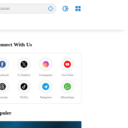
nnect With Us
cebook
X (Twitter)
Instagram
YouTube
reads
TikTok
Telegram
WhatsApp
puler