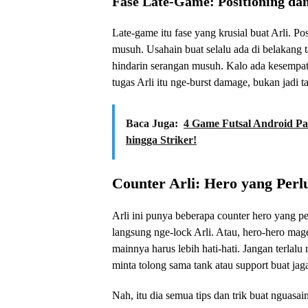
Fase Late-Game: Positioning da
Late-game itu fase yang krusial buat Arli. P
musuh. Usahain buat selalu ada di belakang t
hindarin serangan musuh. Kalo ada kesempat
tugas Arli itu nge-burst damage, bukan jadi t
Baca Juga:
4 Game Futsal Android Pa
hingga Striker!
Counter Arli: Hero yang Perl
Arli ini punya beberapa counter hero yang p
langsung nge-lock Arli. Atau, hero-hero mag
mainnya harus lebih hati-hati. Jangan terlalu 
minta tolong sama tank atau support buat jag
Nah, itu dia semua tips dan trik buat nguasa