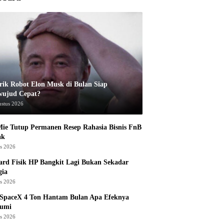
rik Robot Elon Musk di Bulan Siap
wujud Cepat?
ustus 2026
ie Tutup Permanen Resep Rahasia Bisnis FnB
ak
us 2026
rd Fisik HP Bangkit Lagi Bukan Sekadar
gia
us 2026
 SpaceX 4 Ton Hantam Bulan Apa Efeknya
Bumi
us 2026