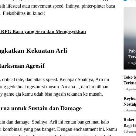
h lifesteal atau movement speed. Intinya, pinter-pinter baca
 Fleksibilitas itu kunci!
 RPG Baru yang Seru dan Mengasyikkan
gkatkan Kekuatan Arli
Pab
Ter
6 Ag
Marksman Agresif
Toko M
critical rate, dan attack speed. Kenapa? Soalnya, Arli ini
Terku
ng gede buat nge-burst musuh. Arcana , , dan itu pilihan
6 Agust
rly game aja kamu udah bisa ngasih tekanan ke musuh.
Keyboa
Nostal
rna untuk Sustain dan Damage
6 Agust
Roket
ain dan damage. Soalnya, Arli ini rentan banget mati kalo
Bagi 
u kombinasi yang pas banget. Dengan enchantment ini, kamu
6 Agust