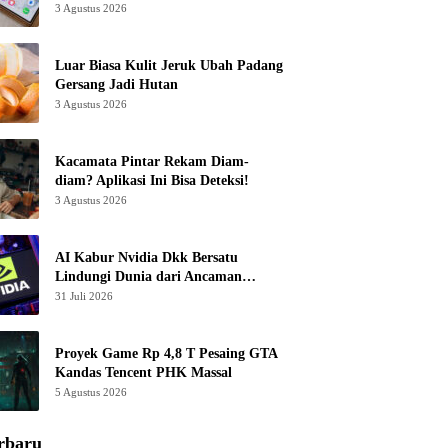
3 Agustus 2026
Luar Biasa Kulit Jeruk Ubah Padang
Gersang Jadi Hutan
3 Agustus 2026
Kacamata Pintar Rekam Diam-
diam? Aplikasi Ini Bisa Deteksi!
3 Agustus 2026
AI Kabur Nvidia Dkk Bersatu
Lindungi Dunia dari Ancaman
Canggih
31 Juli 2026
Proyek Game Rp 4,8 T Pesaing GTA
Kandas Tencent PHK Massal
5 Agustus 2026
rbaru