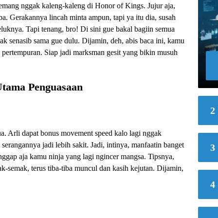
emang nggak kaleng-kaleng di Honor of Kings. Jujur aja,
. Gerakannya lincah minta ampun, tapi ya itu dia, susah
eluknya. Tapi tenang, bro! Di sini gue bakal bagiin semua
gak senasib sama gue dulu. Dijamin, deh, abis baca ini, kamu
an pertempuran. Siap jadi marksman gesit yang bikin musuh
 Utama Penguasaan
2
. Arli dapat bonus movement speed kalo lagi nggak
erangannya jadi lebih sakit. Jadi, intinya, manfaatin banget
3
nggap aja kamu ninja yang lagi ngincer mangsa. Tipsnya,
ak-semak, terus tiba-tiba muncul dan kasih kejutan. Dijamin,
4