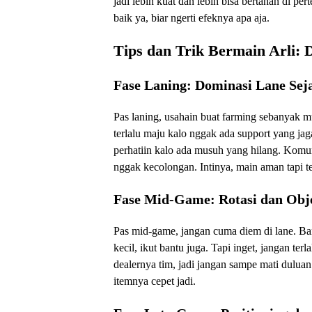
jadi lebih kuat dan lebih bisa bertahan di p
baik ya, biar ngerti efeknya apa aja.
Tips dan Trik Bermain Arli: 
Fase Laning: Dominasi Lane Sej
Pas laning, usahain buat farming sebanyak m
terlalu maju kalo nggak ada support yang jag
perhatiin kalo ada musuh yang hilang. Komuni
nggak kecolongan. Intinya, main aman tapi te
Fase Mid-Game: Rotasi dan Obje
Pas mid-game, jangan cuma diem di lane. Ban
kecil, ikut bantu juga. Tapi inget, jangan te
dealernya tim, jadi jangan sampe mati duluan. 
itemnya cepet jadi.