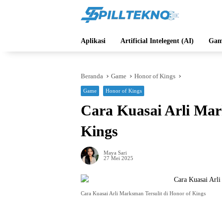
Langsung
ke
konten
Aplikasi
Artificial Intelegent (AI)
Gam
Beranda
Game
Honor of Kings
Game
Honor of Kings
Cara Kuasai Arli Mar
Kings
Maya Sari
27 Mei 2025
Cara Kuasai Arli Marksman Tersulit di Honor of Kings