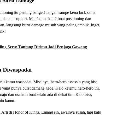
n Burst Damage
ositioning itu penting banget! Jangan sampe kena lock sama
ank atau support. Manfaatin skill 2 buat positioning dan
an, langsung burst damage musuh yang paling empuk. Inget,
ank!
ling Seru: Tantang Dirimu Jadi Penjaga Gawang
u Diwaspadai
erlu kamu waspadai. Misalnya, hero-hero assassin yang bisa
e yang punya burst damage gede. Kalo ketemu hero-hero ini,
maju dan usahain buat selalu ada di dekat tim. Kalo bisa,
ain kamu.
in Arli di Honor of Kings. Emang sih, awalnya susah, tapi kalo