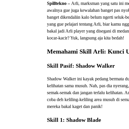
Spilltekno –
Arli, marksman yang satu ini m
awalnya gue juga kewalahan banget pas nyoba
banget dikendaliin kalo belum ngerti seluk-b
yang gue pelajari tentang Arli, biar kamu ng
bakal jadi Arli player yang disegani di med
kocar-kacir? Yuk, langsung aja kita bedah!
Memahami Skill Arli: Kunci
Skill Pasif: Shadow Walker
Shadow Walker ini kayak pedang bermata dua
kelihatan sama musuh. Nah, pas dia nyerang, s
semak-semak dan jangan terlalu kelihatan. A
coba deh keliling-keliling area musuh di sem
mereka bakal kaget dan panik!
Skill 1: Shadow Blade