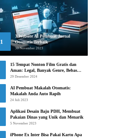
3 Website AI Pembuat Jurnal
1
Otomatis Terbaik
30 November 2023
15 Tempat Nonton Film Gratis dan
Aman: Legal, Banyak Genre, Bebas
Khawatir!
29 Desember 2024
AI Pembuat Makalah Otomatis:
Makalah Anda Auto Rapih
24 Juli 2023
Aplikasi Desain Baju PDH, Membuat
Pakaian Dinas yang Unik dan Menarik
5 November 2023
iPhone Ex Inter Bisa Pakai Kartu Apa