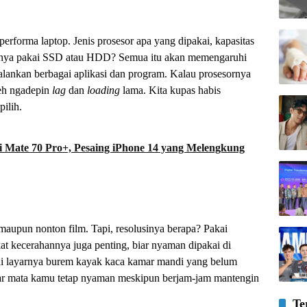
performa laptop. Jenis prosesor apa yang dipakai, kapasitas
lnya pakai SSD atau HDD? Semua itu akan memengaruhi
alankan berbagai aplikasi dan program. Kalau prosesornya
deh ngadepin
lag
dan
loading
lama. Kita kupas habis
pilih.
Mate 70 Pro+, Pesaing iPhone 14 yang Melengkung
 maupun nonton film. Tapi, resolusinya berapa? Pakai
t kecerahannya juga penting, biar nyaman dipakai di
ai layarnya burem kayak kaca kamar mandi yang belum
 biar mata kamu tetap nyaman meskipun berjam-jam mantengin
Te