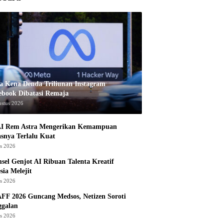
a Kena Denda Triliunan Instagram
ebook Dibatasi Remaja
ustus 2026
I Rem Astra Mengerikan Kemampuan
snya Terlalu Kuat
us 2026
sel Genjot AI Ribuan Talenta Kreatif
sia Melejit
us 2026
AFF 2026 Guncang Medsos, Netizen Soroti
ggalan
us 2026