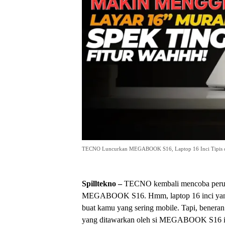
TECNO Luncurkan MEGABOOK S16, Laptop 16 Inci Tipis 
Spilltekno –
TECNO kembali mencoba perunt
MEGABOOK S16. Hmm, laptop 16 inci yang k
buat kamu yang sering mobile. Tapi, beneran
yang ditawarkan oleh si MEGABOOK S16 ini. 