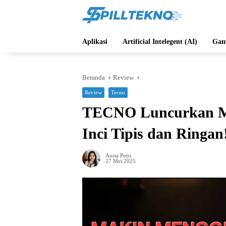
Langsung
ke
konten
Aplikasi
Artificial Intelegent (AI)
Gam
Beranda
Review
Review
Tecno
TECNO Luncurkan 
Inci Tipis dan Ringan
Anisa Putri
27 Mei 2025