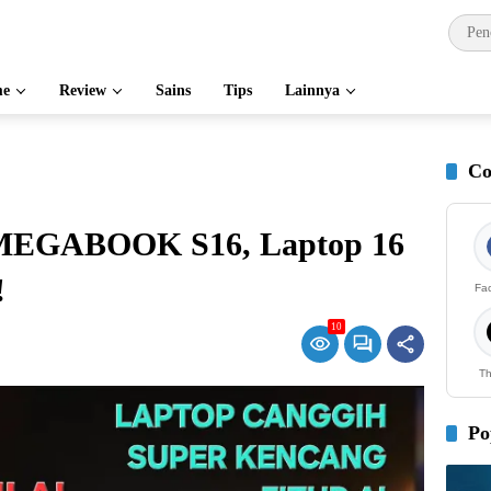
e
Review
Sains
Tips
Lainnya
Co
MEGABOOK S16, Laptop 16
!
Fa
10
Th
Po