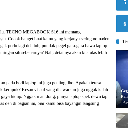
5
6
nya dulu. TECNO MEGABOOK S16 ini memang
ngan. Cocok banget buat kamu yang kerjanya sering nomaden
Tr
nggak perlu lagi deh tuh, pundak pegel gara-gara bawa laptop
an ringan sih sebenarnya? Nah, detailnya akan kita ulas lebih
kan pada bodi laptop ini juga penting, lho. Apakah terasa
k kerupuk? Kesan visual yang ditawarkan juga nggak kalah
Geg
ri gaya hidup. Nggak mau dong, punya laptop spek dewa tapi
Pan
3 Ag
as deh di bagian ini, biar kamu bisa bayangin langsung