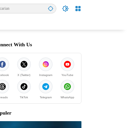
nnect With Us
cebook
X (Twitter)
Instagram
YouTube
reads
TikTok
Telegram
WhatsApp
puler