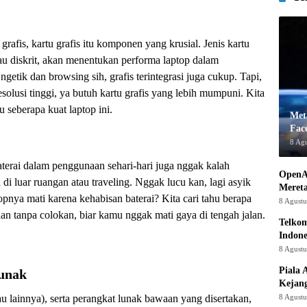
afis, kartu grafis itu komponen yang krusial. Jenis kartu
tau diskrit, akan menentukan performa laptop dalam
getik dan browsing sih, grafis terintegrasi juga cukup. Tapi,
olusi tinggi, ya butuh kartu grafis yang lebih mumpuni. Kita
 seberapa kuat laptop ini.
Met
Fac
8 Ag
aterai dalam penggunaan sehari-hari juga nggak kalah
OpenA
di luar ruangan atau traveling. Nggak lucu kan, lagi asyik
Mereta
ptopnya mati karena kehabisan baterai? Kita cari tahu berapa
8 Agust
 tanpa colokan, biar kamu nggak mati gaya di tengah jalan.
Telkom
Indone
8 Agust
Piala 
Lunak
Kejan
8 Agust
 lainnya), serta perangkat lunak bawaan yang disertakan,